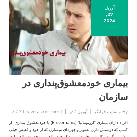
آوریل
27,
2024
بیماری خودمعشوق‌پنداری در
سازمان
on
By
وبسایت فرانگر
آوریل 27, 2024
Leave a comment
بیماری
افراد دارای بیماری “اروتومانیا” (Erotomania) یا خودمعشوق پنداری، از
خودمعش
کسی که دوستش دارن تصویر و چهره‌ای میسازن که از خود واقعیش خیلی
در
پیشی میگیره و کار تا اونجا پیش میره که خود واقعی و شخصیت واقعی اون
سازمان