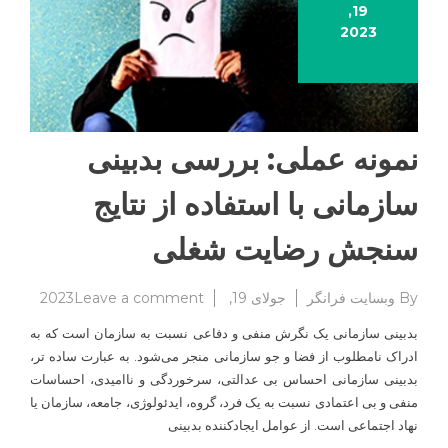
19,
2023
نمونه عملی: بررسی بدبینی
سازمانی با استفاده از نتایج
سنجش رضایت شغلی
on
By
وبسایت فرانگر
جولای 19, 2023
Leave a comment
نمونه
بدبینی سازمانی یک نگرش منفی و دفاعی نسبت به سازمان است که به
عملی:
ادراک نامطلوب از فضا و جو سازمانی منجر می‌شود. به عبارت ساده ­تر،
بررسی
بدبینی سازمانی احساس بی­ عدالتی، سرخوردگی و ناامیدی، احساسات
بدبینی
سازمان
منفی و بی­ اعتمادی نسبت به یک فرد، گروه، ایدئولوژی، جامعه، سازمان یا
با
نهاد اجتماعی است. از عوامل ایجادکننده بدبینی
استفاده