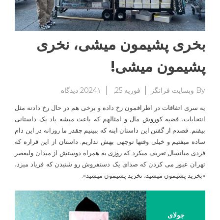
بخری پشیمون میشی، نخری
پشیمون میشی!
برای
By
وبسایت فرانگر
فوریه 25, 2024
۱ دیدگاه
بخری
یه سری اتفاقات در اطرافمون رخ داده و برخی هم در حال رخ دادنه مثل
پشیمون
انتخابات، قضیه کوروش مال و امثالهم که باعث میشه یاد یک داستانی
میشی،
بیفتم. قصدم از گفتن این داستان اینه که ببینیم چقدر ما روزانه در این دام
نخری
پشیمون
ساده میفتیم و خیلی وقتها توجهی بهش نداریم. داستان از این قراره که
میشی!
فردی میانسال تعریف میکرد که روزی به همراه دوستش از میدان ولیعصر
تهران عبور می کردن که صدای یک دستفروش رو شنیدن که فریاد میزد،
«بخرید پشیمون میشید، نخرید پشیمون میشید».
جولای