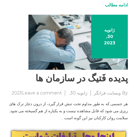
ادامه مطالب
از
نتایج
سنجش
رضایت
ژانویه
شغلی
30,
2023
پدیده فَتیگ در سازمان ها
on
By
وبسایت فرانگر
ژانویه 30, 2023
Leave a comment
پدیده
هر جسمی که به طور مداوم تحت تنش قرار گیرد، از درون دچار ترک های
فَتیگ
ریزی می شود که قابل مشاهده نیست و به یکباره از هم گسیخته می شود.
در
سلامت روان کارکنان نیز این گونه است …
سازمان
ها