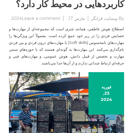
کاربردهایی در محیط کار دارد؟
on
By
وبسایت فرانگر
مارس 17, 2024
Leave a comment
هوش
اصطلاح هوش عاطفي، همانند چتري است كه مجموعه‌اي از مهارت‌ها و
عاطفی
خصايص فردي را در زير خود جمع كرده است. معمولاً اين ويژگي‌ها را
چیست
مهارت‌هاي نامحسوس (Soft skills) يا مهارت‌هاي درون فردي و بين فردي
و
چه
نام‌گذاري مي‌كنند. اين مهارت‌ها به گونه‌اي هستند كه با حوزه‌هاي سنتي
کاربرده
مهارت و تخصص از قبيل دانش، هوش عمومي، و مهارت‌هاي فني و
در
حرفه‌اي ارتباط چنداني ندارند و از آن‌ها جدا مي‌باشند.
محیط
کار
دارد؟
فوریه
25,
2024