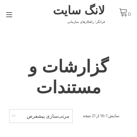
Ski
لانگ سایت
t
gle
conten
0
ion
فرانگر؛ راهکارهای سازمانی
گزارشات و
مستندات
مرتب‌سازی پیشفرض
نمایش 1–16 از 21 نتیجه