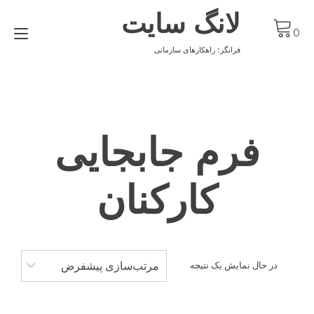
Ski
لانگ سایت
t
gle
conten
0
ion
فرانگر؛ راهکارهای سازمانی
فرم جابجایی
کارکنان
مرتب‌سازی پیشفرض
در حال نمایش یک نتیجه