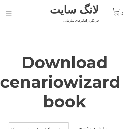
لانگ سایت
oggle
co
ation
فرانگر؛ راهکارهای سازمانی
Download
scenariowizard
book
مرتب‌سازی پیشفرض
نمایش همه 2 نتیجه