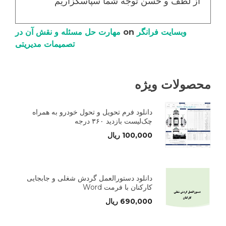
از لطف و حسن توجه شما سپاسگزاریم
وبسایت فرانگر
on
مهارت حل مسئله و نقش آن در
تصمیمات مدیریتی
محصولات ویژه
دانلود فرم تحویل و تحول خودرو به همراه
چک‌لیست بازدید ۳۶۰ درجه
100,000
ریال
دانلود دستورالعمل گردش شغلی و جابجایی
کارکنان با فرمت Word
690,000
ریال