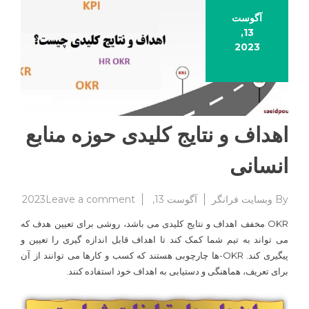
آگوست
13,
2023
اهداف و نتایج کلیدی حوزه منابع
انسانی
on
By
وبسایت فرانگر
آگوست 13, 2023
Leave a comment
اهداف
OKR مخفف اهداف و نتایج کلیدی می باشد، روشی برای تعیین هدف که
و
می تواند به تیم شما کمک کند تا اهداف قابل اندازه گیری را تعیین و
نتایج
پیگیری کند. OKR-ها چارچوبی هستند که کسب و کارها می توانند از آن
کلیدی
حوزه
برای تعریف، هماهنگی و دستیابی به اهداف خود استفاده کنند.
منابع
انسان