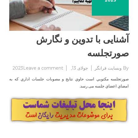
2023
آشنایی با تدوین و نگارش
صورتجلسه
on
By
وبسایت فرانگر
جولای 13, 2023
Leave a comment
آشنایی
صورتجلسه مكتوبي است حاوي نتايج و مصوبات جلسات اداري كه به
با
امضاي اعضاي جلسه می رسد.
تدوین
و
نگارش
صورتجل