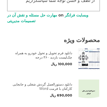
از لطف و حسن توجه شما سپاسگزاریم
وبسایت فرانگر
on
مهارت حل مسئله و نقش آن در
تصمیمات مدیریتی
محصولات ویژه
دانلود فرم تحویل و تحول خودرو به همراه
چک‌لیست بازدید ۳۶۰ درجه
100,000
ریال
دانلود دستورالعمل گردش شغلی و جابجایی
کارکنان با فرمت Word
690,000
ریال