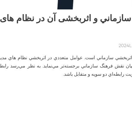
ازماني و اثربخشی آن در نظام های
on
L
ضرورت
 اثربخشي سازماني است. عوامل متعددي در اثربخشي نظام هاي مدير
پرداختن
به
ان نقش فرهنگ سازماني برجسته‌تر مي‌نمايد. به نظر مي‌رسد رابط
فرهنگ
 رابطه‌اي دو سويه‌ و متقابل باشد.
سازماني
و
اثربخشی
آن
در
نظام
های
مدیریت