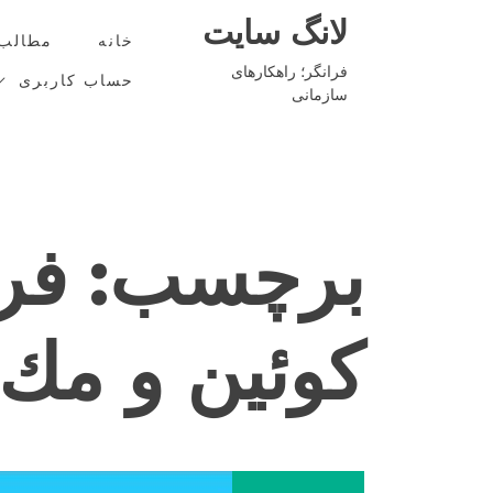
Ski
لانگ سایت
t
خانه
مطالب
conten
فرانگر؛ راهکارهای
حساب کاربری
سازمانی
برچسب:
فر
كوئين و مك