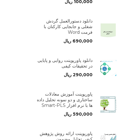
100,000
ریال
دانلود دستورالعمل گردش
شغلی و جابجایی کارکنان با
فرمت Word
690,000
ریال
دانلود پاورپوینت روایی و پایایی
در تحقیقات کیفی
290,000
ریال
پاورپوینت آموزش معادلات
ساختاری و دو نمونه تحلیل داده
ها با نرم افزار Smart-PLS
590,000
ریال
پاورپوینت ارائه روش پژوهش
کیفی تحلیل مضمون