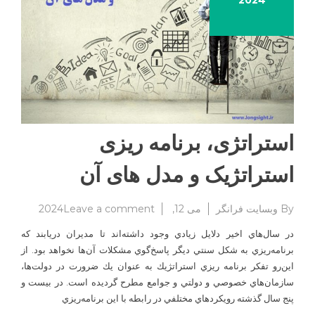
2024
استراتژی، برنامه ریزی
استراتژیک و مدل های آن
on
By
وبسایت فرانگر
می 12, 2024
Leave a comment
استراتژی،
در سال‌هاي اخير دلايل زيادي وجود داشته‌اند تا مديران دريابند كه
برنامه
برنامه‌ريزي به شكل سنتي ديگر پاسخ‌گوي مشكلات آن‌ها نخواهد بود. از
ریزی
اين‌رو تفكر برنامه ريزي استراتژيك به عنوان يك ضرورت در دولت‌ها،
استراتژیک
و
سازمان‌هاي خصوصي و دولتي و جوامع مطرح گرديده است. در بيست و
مدل
پنج سال گذشته رويكردهاي مختلفي در رابطه با اين برنامه‌ريزي
های