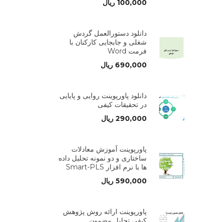
100,000
ریال
دانلود دستورالعمل گردش
شغلی و جابجایی کارکنان با
فرمت Word
690,000
ریال
دانلود پاورپوینت روایی و پایایی
در تحقیقات کیفی
290,000
ریال
پاورپوینت آموزش معادلات
ساختاری و دو نمونه تحلیل داده
ها با نرم افزار Smart-PLS
590,000
ریال
پاورپوینت ارائه روش پژوهش
کیفی تحلیل مضمون