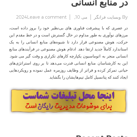
در منابع انسانی
on
By
وبسایت فرانگر
می 10, 2024
Leave a comment
هوش
در عصری که با پیشرفت فناوری های بی‌نظیر خود را بروز داده است،
مصنوعی
مرزهای نوآوری به طور مداوم در حال گسترش است و در خط مقدم این
و
حرکت، هوش مصنوعی قرار دارد تا شیوه‌های منابع انسانی را به یک
عصر
جدیدی
استاندارد کاملاً جدید ارتقا ‌دهد. ادغام هوش مصنوعی در فرآیندهای منابع
در
انسانی منجر به اتوماسیون یکپارچه کارهای تکراری و وقت گیر می شود.
منابع
این به کارشناسان منابع انسانی قدرت می‌دهد تا بر روی استراتژی‌های
انسانی
حیاتی تمرکز کرده و فراتر از وظایف روزمره عمل نموده و رویکردهایی
ایجاد کنند که پتانسیل کامل تیم‌هایشان را بگشاید.