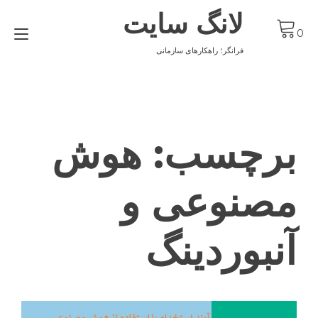
Ski
لانگ سایت
t
gle
conten
0
ion
فرانگر؛ راهکارهای سازمانی
برچسب:
هوش
مصنوعی و
آنبوردینگ