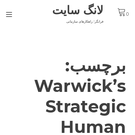
Ski
لانگ سایت
t
gle
conten
0
ion
فرانگر؛ راهکارهای سازمانی
برچسب:
Warwick’s
Strategic
Human