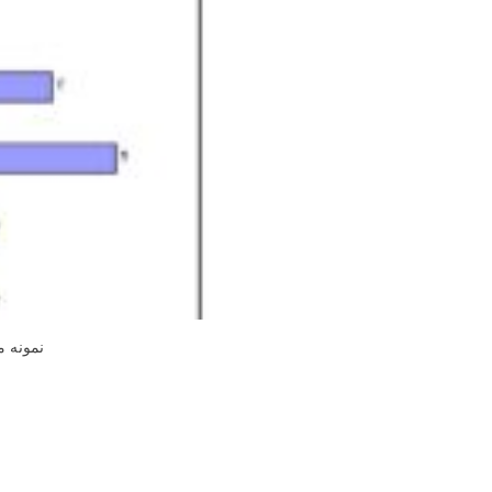
نمونه م