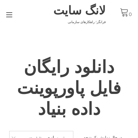
Ski
لانگ سایت
t
gle
conten
0
ion
فرانگر؛ راهکارهای سازمانی
دانلود رایگان
فایل پاورپوینت
داده بنیاد
مرتب‌سازی پیشفرض
در حال نمایش یک نتیجه