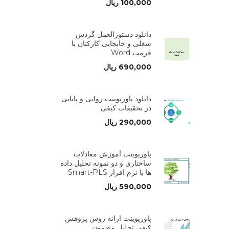
100,000
ریال
دانلود دستورالعمل گردش
شغلی و جابجایی کارکنان با
فرمت Word
690,000
ریال
دانلود پاورپوینت روایی و پایایی
در تحقیقات کیفی
290,000
ریال
پاورپوینت آموزش معادلات
ساختاری و دو نمونه تحلیل داده
ها با نرم افزار Smart-PLS
590,000
ریال
پاورپوینت ارائه روش پژوهش
کیفی تحلیل مضمون