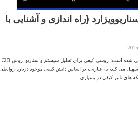
ریوویزارد (راه اندازی و آشنایی با
on
آموزش
سناریوویزار
کاربردی
نرم
سهیل می­ کند، به عبارتی، بر اساس دانش کیفی موجود درباره روابطی با
افزار
 های تاثیر کیفی در بسیاری
سناریوویزارد
(راه
اندازی
و
آشنایی
با
محیط
نرم
افزار)