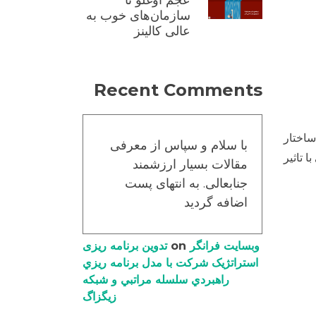
عجم اوغلو تا
سازمان‌های خوب به
عالی کالینز
Recent Comments
د برای تحلیل متوازن تاثیر متقابل طراحی شده است؛ روشی کیفی برای تحلیل سیستم و سناریو. روش CIB ساختار
با سلام و سپاس از معرفی
 تاثیر
مقالات بسیار ارزشمند
جنابعالی. به انتهای پست
اضافه گردید
وبسایت فرانگر
on
تدوین برنامه ریزی
استراتژیک شرکت با مدل برنامه ریزي
راهبردي سلسله مراتبي و شبکه
زیگزاگ