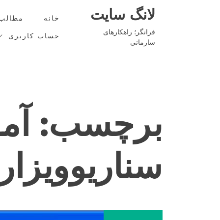
Ski
لانگ سایت
t
خانه
مطالب
conten
فرانگر؛ راهکارهای
حساب کاربری
سازمانی
برچسب:
آم
سناریوویزار