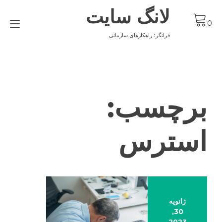
Ski
لانگ سایت
t
gle
conten
0
ion
فرانگر؛ راهکارهای سازمانی
برچسب:
استرس
ژانویه
30,