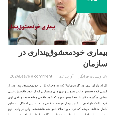
2024
بیماری خودمعشوق‌پنداری در
سازمان
on
By
وبسایت فرانگر
آوریل 27, 2024
Leave a comment
بیماری
افراد دارای بیماری “اروتومانیا” (Erotomania) یا خودمعشوق پنداری، از
خودمعش
کسی که دوستش دارن تصویر و چهره‌ای میسازن که از خود واقعیش خیلی
در
پیشی میگیره و کار تا اونجا پیش میره که خود واقعی و شخصیت واقعی اون
سازمان
فرد باعث ناراحتی شخص بیمار میشه. شخص مبتلا به این اختلال، به طور
کامل متقاعد میشه که فرد مورد علاقه‌اش هم عاشقشه، ولی در واقع هیچ
مدرکی برای اثبات این ادعا وجود نداره و گاهی اوقات اصلا اونور ماجرا