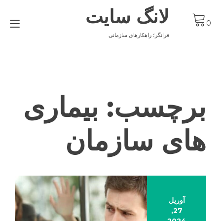
Ski
لانگ سایت
t
gle
conten
0
ion
فرانگر؛ راهکارهای سازمانی
برچسب:
بیماری
های سازمان
آوریل
27,