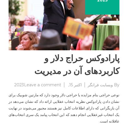
2023
پارادوکس حراج دلار و
کاربردهای آن در مدیریت
on
By
وبسایت فرانگر
اکتبر 15, 2023
Leave a comment
پارادوکس
نوعی حراجی بنام مزایده یا حراجی دلار وجود دارد که مارتین شوبیک برای
حراج
نشان دادن پارادوکس نظریه انتخاب عقلایی ارائه داد که نشان می‌دهد در
دلار
آن بازیگرانی که دارای اطلاعات کامل نیز هستند مجبور می‌شوند در نهایت
و
کاربردها
یک انتخاب غیرعقلایی انجام دهند که این انتخاب پیامد یک سری انتخاب‌های
آن
عاقلانه ‌است.
در