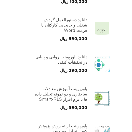
100,000
ریال
دانلود دستورالعمل گردش
شغلی و جابجایی کارکنان با
فرمت Word
690,000
ریال
دانلود پاورپوینت روایی و پایایی
در تحقیقات کیفی
290,000
ریال
پاورپوینت آموزش معادلات
ساختاری و دو نمونه تحلیل داده
ها با نرم افزار Smart-PLS
590,000
ریال
پاورپوینت ارائه روش پژوهش
کیفی تحلیل مضمون