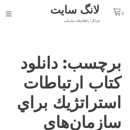
Ski
لانگ سایت
t
gle
conten
0
ion
فرانگر؛ راهکارهای سازمانی
برچسب:
دانلود
کتاب ارتباطات
استراتژيك براي
سازمان‌هاي