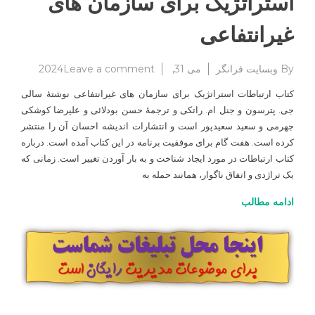
استراتژیک برای سازمان های
غیرانتفاعی
on
By
وبسایت فرانگر
می 31, 2024
Leave a comment
معرفی
کتاب ارتباطات استراتژیک برای سازمان های غیرانتفاعی نوشتهٔ سالی
کتاب:
جی. پترسون و جنل ام. راتکی و ترجمهٔ حسن بودلائی و علیرضا کوشکی
ارتباطات
جهرمی و سعید سعیدپور است و انتشارات اندیشه احسان آن را منتشر
استراتژیک
برای
کرده است. هفت گام برای موفقیت برنامه در این کتاب آمده است. درباره
سازمان
کتاب ارتباطات در مورد ایجاد شناخت و به بار آوردن تغییر است. زمانی که
های
یک تراژدی و اتفاق ناگوار، همانند حمله به
غیرانتفاعی
ادامه مطالب