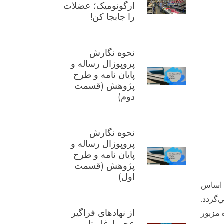
ارگونومیک؛ عضلات
را جابجا کن!
نحوه نگارش
پروپوزال رساله و
پایان نامه و طرح
پژوهش (قسمت
دوم)
نحوه نگارش
پروپوزال رساله و
پایان نامه و طرح
پژوهش (قسمت
اول)
ر اساس
‌گردد.
از نهادهای فراگیر
 مزبور