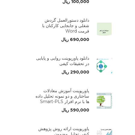
100,000
ریال
دانلود دستورالعمل گردش
شغلی و جابجایی کارکنان با
فرمت Word
690,000
ریال
دانلود پاورپوینت روایی و پایایی
در تحقیقات کیفی
290,000
ریال
پاورپوینت آموزش معادلات
ساختاری و دو نمونه تحلیل داده
ها با نرم افزار Smart-PLS
590,000
ریال
پاورپوینت ارائه روش پژوهش
کیفی تحلیل مضمون