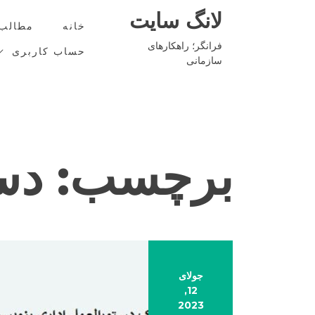
Ski
لانگ سایت
t
خانه
مطالب
conten
فرانگر؛ راهکارهای
حساب کاربری
سازمانی
برچسب:
دس
جولای
12,
2023