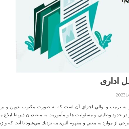
ل اداری
on
L
آشنایی
ر به ترتيب و توالي اجزاي آن است كه به صورت مكتوب تدوين و ب
با
نگارش
در حدود وظايف و مسئوليت ها و مأموريت به متصديان ذيربط ابلاغ مي
دستورالعمل
ي از موارد به معني و مفهوم آئين‌نامه نزديك مي‌شود تا آنجا كه واژه
اداری