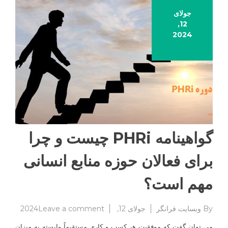
جولای
12,
2024
گواهینامه PHRi چیست و چرا
برای فعالان حوزه منابع انسانی
مهم است؟
on
By
وبسایت فرانگر
جولای 12, 2024
Leave a comment
گواهینا
می توان گفت که موفقیت هر کسب و کاری مستقیماً وابسته به میزان