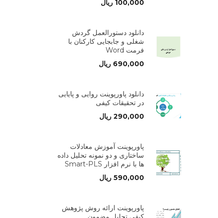
100,000
ریال
دانلود دستورالعمل گردش
شغلی و جابجایی کارکنان با
فرمت Word
690,000
ریال
دانلود پاورپوینت روایی و پایایی
در تحقیقات کیفی
290,000
ریال
پاورپوینت آموزش معادلات
ساختاری و دو نمونه تحلیل داده
ها با نرم افزار Smart-PLS
590,000
ریال
پاورپوینت ارائه روش پژوهش
کیفی تحلیل مضمون