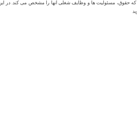
 که حقوق، مسئولیت ها و وظایف شغلی آنها را مشخص می کند. در این
در
مورد
ید
نحوه
تنظیم
قرارداد
کاری
میان
کارفرما
و
کارگر