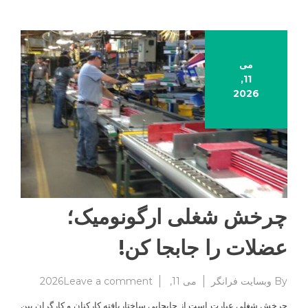
می
11,
2026
چرخش شغلی ارگونومیک؛
عضلات را جابجا کن!
on
By
وبسایت فرانگر
می 11, 2026
Leave a comment
چرخش
چرخش شغلی عبارت است از جابجایی ساختاریافته کارکنان و کارگران بین