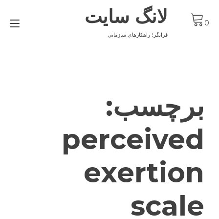
Ski
لانگ سایت
t
gle
conten
0
ion
فرانگر؛ راهکارهای سازمانی
برچسب:
perceived
exertion
scale