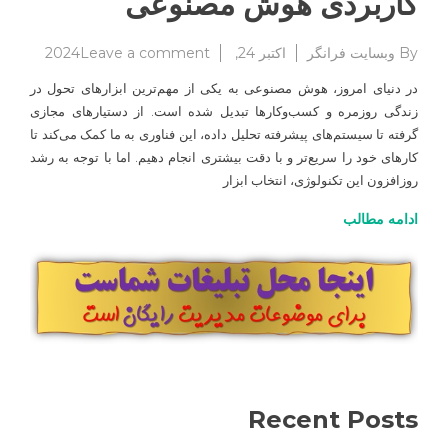
کاربردی هوش مصنوعی
on
By
وبسایت فرانگر
اکتبر 24, 2024
Leave a comment
آشنایی
در دنیای امروز، هوش مصنوعی به یکی از مهم‌ترین ابزارهای تحول در
با
زندگی روزمره و کسب‌وکارها تبدیل شده است. از دستیارهای مجازی
وبسایت
گرفته تا سیستم‌های پیشرفته تحلیل داده، این فناوری به ما کمک می‌کند تا
ها
و
کارهای خود را سریع‌تر و با دقت بیشتری انجام دهیم. اما با توجه به رشد
ابزارهای
روزافزون این تکنولوژی، انتخاب ابزار
کاربردی
ادامه مطالب
هوش
مصنوعی
Recent Posts