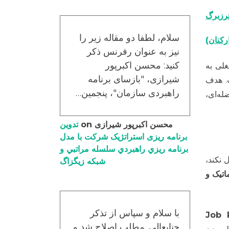
هرزبرگ
سلام، لطفا دو مقاله زیر را
رکنان)
نیز به عنوان رفرنس ذکر
کنید: محسن اکبرپور
ی به
شیرازی، "بازسای برنامه
ت. هدف
راهبردی سازمان"، پنجمین…
ه‌ای،
محسن اکبرپور شیرازی
on
تدوین
برنامه ریزی استراتژیک شرکت با مدل
برنامه ریزي راهبردي سلسله مراتبي و
 نکند،
شبکه زیگزاگ
تیک و
با سلام و سپاس از تذکر
Job Rotation
جنابعالی. مطلب اصلاح شد و