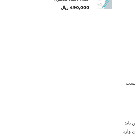
490,000
ریال
یست.
باید
 وارد