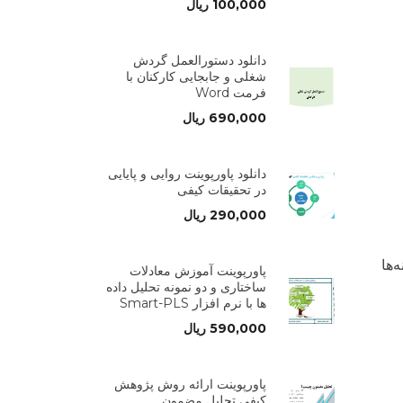
100,000
ریال
دانلود دستورالعمل گردش
شغلی و جابجایی کارکنان با
فرمت Word
690,000
ریال
دانلود پاورپوینت روایی و پایایی
در تحقیقات کیفی
290,000
ریال
‌ها
پاورپوینت آموزش معادلات
ساختاری و دو نمونه تحلیل داده
ها با نرم افزار Smart-PLS
590,000
ریال
پاورپوینت ارائه روش پژوهش
کیفی تحلیل مضمون