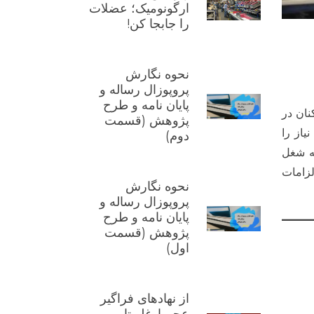
ارگونومیک؛ عضلات
را جابجا کن!
نحوه نگارش
پروپوزال رساله و
پایان نامه و طرح
نان در
پژوهش (قسمت
یاز را
دوم)
به شغل
زامات
نحوه نگارش
پروپوزال رساله و
پایان نامه و طرح
پژوهش (قسمت
اول)
از نهادهای فراگیر