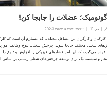
نومیک؛ عضلات را جابجا کن!
on
ر
می 11, 2026
Leave a comment
چرخش
ارکنان و کارگران بین مشاغل مختلف، که مستلزم آن است که کارک
شغلی
ارگونومیک؛
نقش‌های شغلی مختلف جابجا شوند. چرخش شغلی، تنوع وظایف مورد ن
عضلات
 عهده می‌گیرد، که این امر فشارهای فیزیکی را افزایش و تنوع را 
را
منسجم و سیستماتیک برای توسعه چرخش‌های شغلی رسمی بر اساس ال
جابجا
کن!