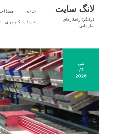
Ski
لانگ سایت
t
خانه
مطالب
conten
فرانگر؛ راهکارهای
حساب کاربری
سازمانی
می
11,
2026