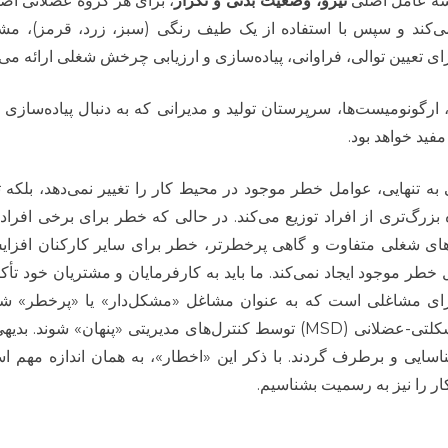
سه عامل اصلی
نیرو، وضعیت بدنی و تکرار
، برای هر گروه عضلانی اص
‌کند و سپس با استفاده از یک طیف رنگی (سبز، زرد، قرمز)، مشا
رای تعیین توالی، فراوانی، پیاده‌سازی و ارزیابی چرخش شغلی ارائه می‌
گونومیست‌ها، سرپرستان تولید و مدیرانی که به دنبال پیاده‌سازی یا
ید خواهد بود.
نهایی، عوامل خطر موجود در محیط کار را تغییر نمی‌دهد، بلکه تن
بزرگ‌تری از افراد توزیع می‌کند. در حالی که خطر برای برخی افرا
اهای شغلی متفاوت و گاهی پرخطرتر، خطر برای سایر کارکنان افزایش
ر موجود ایجاد نمی‌کند. ما باید به کارفرمایان و مشتریان خود تأکی
ای مشاغلی است که به عنوان مشاغل «مشکل‌دار» یا «پرخطر» شن
شده‌اند، مطلوب نیست که عوامل خطر اختلالات اسکلتی-عضلانی (MSD) توسط کنترل‌های مدیریتی «پنهان» ش
سایی و برطرف گردند. با ذکر این «اخطار»، به همان اندازه مهم 
 را نیز به رسمیت بشناسیم.