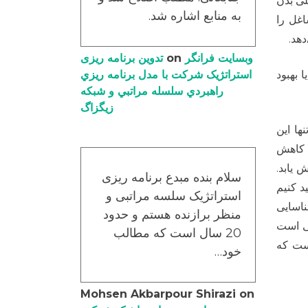
لی بدن
به منابع اشاره شد.
غل را
دهد.
وبسایت فرانگر
on
تدوین برنامه ریزی
 بهبود
استراتژیک شرکت با مدل برنامه ریزي
راهبردي سلسله مراتبي و شبکه
زیگزاگ
ها این
د کاهش
 یابد.
سلام بنده مبدع برنامه ریزی
د کنیم
استراتژیک سلسه مراتبی و
اسایی
منظر برازنده هستم و حدود
وند. بدیهی است
20 سال است که مطالب
است که
خود…
Mohsen Akbarpour Shirazi
on