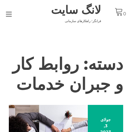
Ski
لانگ سایت
t
gle
conten
0
ion
فرانگر؛ راهکارهای سازمانی
دسته:
روابط کار
و جبران خدمات
جولای
3,