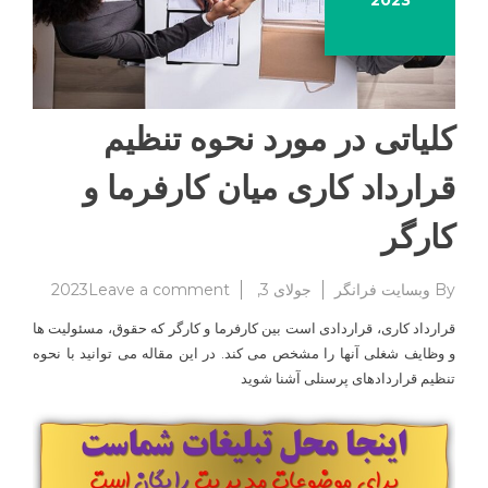
2023
کلیاتی در مورد نحوه تنظیم
قرارداد کاری میان کارفرما و
کارگر
on
By
وبسایت فرانگر
جولای 3, 2023
Leave a comment
کلیاتی
قرارداد کاری، قراردادی است بین کارفرما و کارگر که حقوق، مسئولیت ها
در
و وظایف شغلی آنها را مشخص می کند. در این مقاله می توانید با نحوه
مورد
تنظیم قراردادهای پرسنلی آشنا شوید
نحوه
تنظیم
قرارداد
کاری
میان