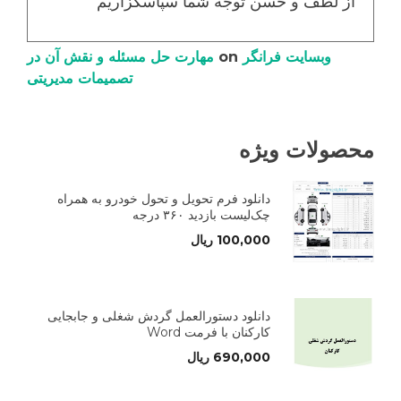
از لطف و حسن توجه شما سپاسگزاریم
وبسایت فرانگر
on
مهارت حل مسئله و نقش آن در
تصمیمات مدیریتی
محصولات ویژه
دانلود فرم تحویل و تحول خودرو به همراه
چک‌لیست بازدید ۳۶۰ درجه
100,000
ریال
دانلود دستورالعمل گردش شغلی و جابجایی
کارکنان با فرمت Word
690,000
ریال