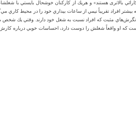
رائي بالاتری هستند» و هريك از كاركنان خوشحال بايستي با شغلشا
رضایت
شغلی
يشتر افراد تقريباً نيمي از ساعات بيداري خود را در محيط كاري مي‌گذ
کارکنان
رش‌هاي مثبت كه افراد نسبت به شغل خود دارند. وقتي يك شخص مي
ست كه او واقعاً شغلش را دوست دارد، احساسات خوبي درباره كارش 