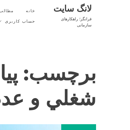
Ski
لانگ سایت
t
خانه
مطالب
conten
فرانگر؛ راهکارهای
حساب کاربری
سازمانی
برچسب:
پي
شغلي و عد