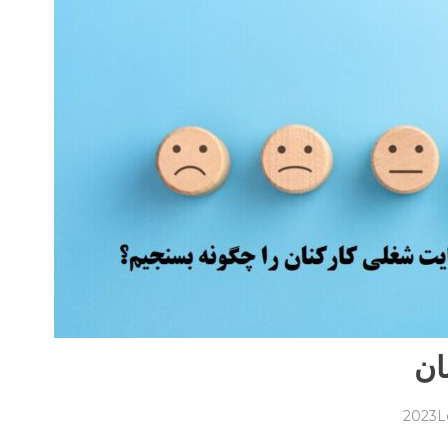
ان
on
L
سنجش