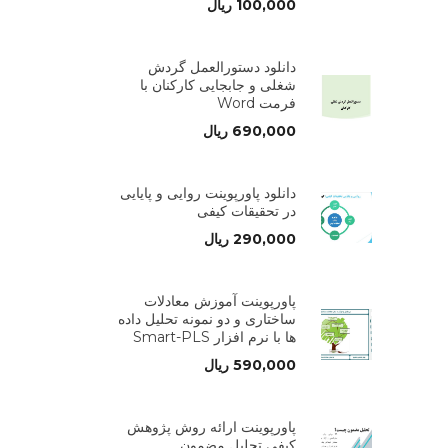
100,000
ریال
دانلود دستورالعمل گردش
شغلی و جابجایی کارکنان با
فرمت Word
690,000
ریال
دانلود پاورپوینت روایی و پایایی
در تحقیقات کیفی
290,000
ریال
پاورپوینت آموزش معادلات
ساختاری و دو نمونه تحلیل داده
ها با نرم افزار Smart-PLS
590,000
ریال
پاورپوینت ارائه روش پژوهش
کیفی تحلیل مضمون