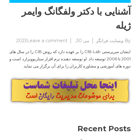
آشنایی با دکتر ولفگانگ وایمر
ژیله
on
By
وبسایت فرانگر
می 30, 2023
Leave a comment
آشنایی
ایشان سرپرستی CIB-Lab را بر عهده دارد که روش CIB را در سال های
با
2001 تا 2006 توسعه داد. او توسعه دهنده نرم افزار سناریوویزارد است و
دکتر
دوره های آموزشی و مشاوره کاربران را برای آن برگزار می نماید.
ولفگانگ
وایمر
ژیله
Recent Posts