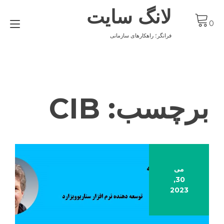
Ski
لانگ سایت
t
gle
conten
0
ion
فرانگر؛ راهکارهای سازمانی
برچسب:
CIB
می
30,
2023