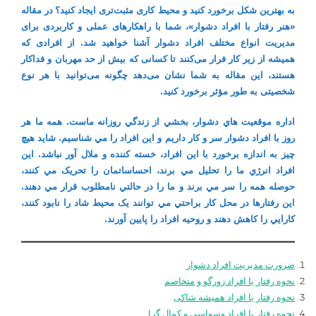
به بهترین شکل برخورد کنید و محیط کاری مثبت‌تری ایجاد کنید؟
در مقاله
افراد
دشوار
«هنر رفتار با افراد دشوار»، شما با راهکارهای عملی و کاربردی برای
مدیریت انواع مختلف افراد دشوار آشنا خواهید شد. از افرادی که
همیشه از زیر کار فرار می‌کنند تا کسانی که بیش از حد مهربان و فداکار
هستند، این مقاله به شما نشان می‌دهد چگونه می‌توانید با هر نوع
شخصیتی به طور مؤثر برخورد کنید.
اداره موقعيت هاي دشوار، بخشي از زندگي روزانه ماست. همه ما هر
روز با افراد دشوار سر و کار داريم و اين افراد را مي شناسيم. شايد هيچ
چيز به اندازه برخورد با اين افراد، خسته کننده و ملال آور نباشد. اين
افراد انرژي ما را تحليل مي برند، احساساتمان را تحريک مي کنند،
حوصله همه را سر مي ­برند و ما را در حالتي نامطلوب قرار مي­ دهند.
اين رفتارها در محل کار براحتي مي­ توانند يک محيط شاد را نابود کنند،
کارايي را کاهش دهند و روحيه افراد را پايين آورند.
ضرورت مدیریت افراد دشوار
نحوه رفتار با افراد زورگو و متخاصم
نحوه رفتار با افراد همیشه شاکی
نحوه رفتار با افراد وسواسی و کمال گرا