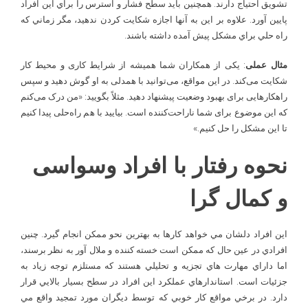
تشويق احتياج دارند. همچنين بايد سطح فشار و استرس را براي اين افراد
پايين آورد. علاوه بر اين به آنها اجازه شکايت کردن ندهيد، مگر زماني که
راه حلي براي مشکل پيش آمده داشته باشند.
مثال عملی
: یکی از همکاران شما همیشه از شرایط کاری و محیط کار
شکایت می‌کند. در این مواقع، می‌توانید با همدلی به او گوش دهید و سپس
راهکارهایی برای بهبود وضعیت پیشنهاد دهید. مثلاً بگویید: «من درک می‌کنم
که این موضوع برای شما ناراحت‌کننده است. بیایید با هم راه‌حلی پیدا کنیم
تا این مشکل را حل کنیم.»
نحوه رفتار با افراد وسواسی
و کمال گرا
اين افراد دلشان مي خواهد کارها به بهترين نحو ممکن انجام گيرد. چنين
افرادي در عين حال که ممکن است خسته کننده و ملال آور به نظر برسند،
اما داراي مهارت هاي تجزيه و تحليلي هستند که مستلزم توجه زياد به
جزئيات است. استاندارهاي عملکرد اين افراد در سطح بسيار بالايي قرار
دارد. در برخي مواقع کار خوبي که توسط ديگران مورد تمجيد واقع مي