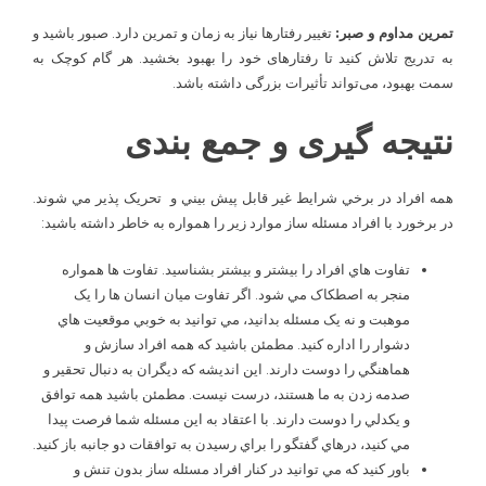
تمرین مداوم و صبر:
تغییر رفتارها نیاز به زمان و تمرین دارد. صبور باشید و
به تدریج تلاش کنید تا رفتارهای خود را بهبود بخشید. هر گام کوچک به
سمت بهبود، می‌تواند تأثیرات بزرگی داشته باشد.
نتیجه گیری و جمع بندی
همه افراد در برخي شرايط غير قابل پيش بيني و تحريک­ پذير مي شوند.
در برخورد با افراد مسئله ساز موارد زير را همواره به خاطر داشته باشيد:
تفاوت هاي افراد را بيشتر و بيشتر بشناسيد. تفاوت ­ها همواره
منجر به اصطکاک مي شود. اگر تفاوت ميان انسان ها را يک
موهبت و نه يک مسئله بدانيد، مي ­توانيد به خوبي موقعيت­ هاي
دشوار را اداره کنيد. مطمئن باشيد که همه افراد سازش و
هماهنگي را دوست دارند. اين انديشه که ديگران به دنبال تحقير و
صدمه زدن به ما هستند، درست نيست. مطمئن باشيد همه توافق
و يکدلي را دوست دارند. با اعتقاد به اين مسئله شما فرصت پيدا
مي کنيد، درهاي گفتگو را براي رسيدن به توافقات دو جانبه باز کنيد.
باور کنيد که مي توانيد در کنار افراد مسئله ساز بدون تنش و