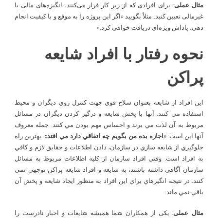
مثال
عملی
: برای افرادی که از زیر کار فرار می‌کنند، انگیزه‌های مالی یا
غیرمالی تعیین کنید. مثلاً بگویید «اگر این پروژه را به موقع و با کیفیت انجام
دهی، پاداش ویژه‌ای دریافت خواهی کرد.»
نحوه رفتار با افراد شایعه
پراکن
اين افراد از شايعه بعنوان سلاح قوي جهت کنترل روي ديگران و محيط
استفاده مي کنند. آنها با پخش شايعه و درگير کردن ديگران در مسائل
مربوط به آن لذت مي­ برند و احساس مهم بودن مي ­کنند. جمله معروف
آنها اين است: «
اجازه بده من بگويم چه اتفاقي دارد مي ­افتد
». بهترين راه
جلوگيري از شايعه سازي در سازمان، دادن اطلاعات و حقايق لازم و کافي
به افراد است. وقتي افراد سازمان از کليه اطلاعات مربوط به مسائل
سازمان آگاهي داشته باشند، به شايعه و افراد شايعه پراکن توجهي نمي
کنند. در نتيجه انگيزه­اي براي اين افراد به منظور ايجاد شايعه و پخش آن
باقي نمي ماند.
مثال عملی
: یکی از همکاران شما همیشه شایعات و اخبار نادرست را