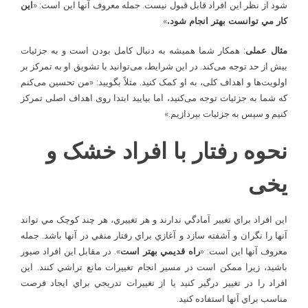
شود از نظر اين افراد قابل قبول نيست. جمله معروف آنها اين است: «
اين
کار مي توانست بهتر انجام شود.
»
مثال عملی
: همکار شما همیشه به دنبال کامل بودن است و به جزئیات
بیش از حد توجه می‌کند. در این شرایط، می‌توانید با تشویق او به تمرکز بر
اولویت‌ها و اهداف کلی، به او کمک کنید. مثلاً بگویید: «من تحسین می‌کنم
که شما به جزئیات توجه می‌کنید، اما بیایید ابتدا روی اهداف اصلی تمرکز
کنیم و سپس به جزئیات بپردازیم.»
نحوه رفتار با افراد خشک و
یخی
اين افراد براي تغيير آمادگي ندارند و هر تغييري، هر چند کوچک مي تواند
آنها را نگران و آشفته سازد و آغازي براي رفتار منفي در آنها باشد. جمله
معروف آنها اين است: «
راه قديمي بهتر است
». در مقابل اين افراد صبور
باشيد، زيرا ممکن است در مسير انجام تغييرات مانع تراشي کنند. اين
افراد را در تغيير درگير کنيد يا از تغييرات تدريجي براي ايجاد فرصت
مناسب براي آنها استفاده کنيد.