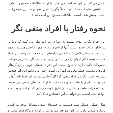
پخش می‌کند. در این شرایط، می‌توانید با ارائه اطلاعات صحیح و شفاف،
به کاهش شایعات کمک کنید. مثلاً بگویید: «من شنیدم که این موضوع به
اشتباه پخش شده است. اطلاعات صحیح این است که…»
نحوه رفتار با افراد منفی نگر
اين افراد نگرش بدي نسبت به دنيا دارند. آنها فکر مي کنند که دنيا بر
سرشان خراب شده است. آنها از شيوه انجام امور ناراضي هستند و مهم
نيست شما چقدر تلاش کنيد تا کاري برايشان انجام دهيد. در واقع اين افراد
هميشه نيمه خالي ليوان را مي بينند و براي انجام يک کار بيشتر بر عواقب
منفي آن تاکيد دارند تا نتايج مثبت. اين افراد اعضاي خوبي براي کارهاي
گروهي نيستند. جمله معروف آنها اين است: «
من مي دانم اين کار شدني
نيست
». تغيير نگرش افراد منفي گرا کار آساني نيست. اما شما بايد آنها را
مجبور به تطبيق با عادت هاي مثبت کنيد تا از عادت هاي منفي دور شوند.
ايجاد تفکرات مثبت و نشان دادن نتايج خوب کارهايي که او اميدي به انجام
آنها نداشته است، مي تواند به اين اشخاص کمک کند.
مثال عملی
: همکار شما همیشه به جنبه‌های منفی مسائل توجه می‌کند و
دیدگاه منفی دارد. در این مواقع، می‌توانید با ارائه دیدگاه‌های مثبت و