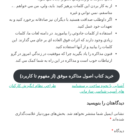
از به کار بردن اين کلمات پرهيز کنيد: بايد، ولي، من مي خواهم …،
متاسفم، نمي تواني و غیره
اگر داوطلب صداقت هستيد با ديگران نيز صادقانه برخورد کنيد و به
تعهدات خود عمل کنيد.
استفاده از کلمات جادوئي ­را بياموزيد. در دامنه لغات ما، کلمات
زيادي وجود دارند که اثرات فوق العاده اي بر جاي مي گذارند. اين
کلمات را بيابيد و از آنها استفاده کنيد.
فنون مذاکره را ياد بگيريد چرا که موفقيت در زندگي امروز در گرو
ارتباطات خوب است و مذاکره در اين راه به شما کمک مي کند.
خرید کتاب اصول مذاکره موفق (از مفهوم تا کاربرد)
آشنایی با نحوه ساخت پرسشنامه
طراحي نظام انگيزش كاركنان
راهبری
های آسیب شناسی سازمانی
نوشته
دیدگاهتان را بنویسید
نشانی ایمیل شما منتشر نخواهد شد.
بخش‌های موردنیاز علامت‌گذاری
شده‌اند
*
دیدگاه
*