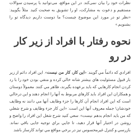
نظرات خود را بیان نمی‌کند. در این مواقع، می‌توانید با پرسیدن سوالات
مستقیم و دعوت به مشارکت، او را تشویق به صحبت کنید. مثلاً بگویید:
«نظر تو در مورد این موضوع چیست؟ ما دوست داریم دیدگاه تو را
بشنویم.»
نحوه رفتار با افراد از زیر کار
در رو
افرادي که دائماً مي گويند: «
این کار، کار من نيست
». اين افراد دائم از زير
بار قبول مسئوليت هاي بيشتر شانه خالي کرده و منفي بودن خود را با رد
کردن انجام کارهايي که بايد برعهده بگيرند، ظاهر مي کنند. معمولاً دوستان
و همکاران اين افراد بايد کارهاي مربوط به آنها را انجام دهند و اين درحالي
است که اين افراد انجام آن کارها را جزء وظايف آنها مي ­دانند نه وظايف
خودشان! جمله معروف آنها اين است: «اين کار جزء وظايف و شرح شغلي
که من بايد انجام بدهم نيست». سعي کنيد شرح شغل اين افراد را واضح و
روشن در اختيار آنها قرار دهيد، تا جايي براي توجيه جایی باقي نماند.
بازرسي و کنترل غيرمحسوس نيز در برخي مواقع مي تواند کارساز باشد.