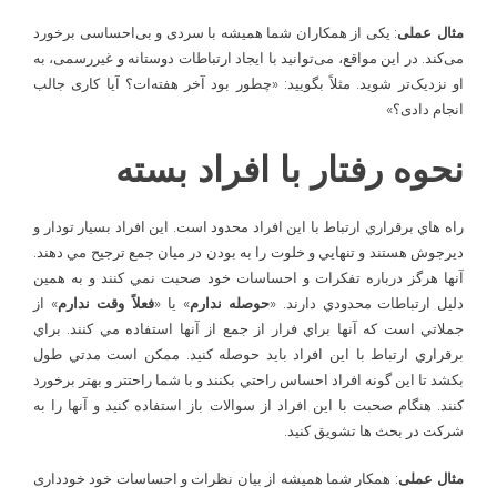
مثال عملی
: یکی از همکاران شما همیشه با سردی و بی‌احساسی برخورد
می‌کند. در این مواقع، می‌توانید با ایجاد ارتباطات دوستانه و غیررسمی، به
او نزدیک‌تر شوید. مثلاً بگویید: «چطور بود آخر هفته‌ات؟ آیا کاری جالب
انجام دادی؟»
نحوه رفتار با افراد بسته
راه هاي برقراري ارتباط با اين افراد محدود است. اين افراد بسيار تودار و
ديرجوش هستند و تنهايي و خلوت را به بودن در ميان جمع ترجيح مي دهند.
آنها هرگز درباره تفکرات و احساسات خود صحبت نمي کنند و به همين
دليل ارتباطات محدودي دارند. «
حوصله ندارم
» يا «
فعلاً وقت ندارم
» از
جملاتي است که آنها براي فرار از جمع از آنها استفاده مي کنند. براي
برقراري ارتباط با اين افراد بايد حوصله کنيد. ممکن است مدتي طول
بکشد تا اين گونه افراد احساس راحتي بکنند و با شما راحت­تر و بهتر برخورد
کنند. هنگام صحبت با اين افراد از سوالات باز استفاده کنيد و آنها را به
شرکت در بحث ها تشويق کنيد.
مثال عملی
: همکار شما همیشه از بیان نظرات و احساسات خود خودداری