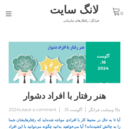
Ski
لانگ سایت
t
gle
conten
0
ion
فرانگر؛ راهکارهای سازمانی
آگوست
16,
2024
هنر رفتار با افراد دشوار
on
By
وبسایت فرانگر
آگوست 16, 2024
Leave a comment
هنر
آیا تا به حال در محیط کار با افرادی مواجه شده‌اید که رفتارهایشان شما
رفتار
را به چالش کشیده‌اند؟ آیا می‌خواهید بدانید چگونه می‌توانید با این افراد
با