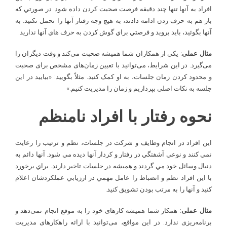
افراد به آنها تنها چند دقيقه فرصت صحبت کردن داده شود. در صورتي که
باز هم به حرف زدن ادامه دادند، به هيچ وجه رفتار آنها را تحمل نکنيد. به
آنها بگوئيد، بايد برويد و فرصتي براي گوش کردن به حرف هاي آنها نداريد.
مثال عملی
: یکی از همکاران شما همیشه صحبت می‌کند و وقت دیگران را
می‌گیرد. در این شرایط، می‌توانید با تعیین زمان‌های مشخص برای صحبت
و محدود کردن زمان جلسات، به او کمک کنید. مثلاً بگویید: «بیایید در این
جلسه به نکات اصلی بپردازیم و زمان را مدیریت کنیم.»
نحوه رفتار با افراد نامنظم
اين افراد در انجام وظايف و شرکت در جلسات، نظم و ترتيب را رعايت
نمي کنند و نوعي آشفتگي در رفتار و کردار آنها ديده مي­ شود. آنها دائم به
دنبال وسائل خود مي ­گردند و هميشه در جلسات تاخير دارند. براي برخورد
با اين افراد نظم و انضباط را عامل مهمي در ارزيابي عملکردشان اعلام
کنيد و آنها را به مرتب بودن تشويق کنيد.
مثال عملی
: همکار شما همیشه کارهای خود را به موقع انجام نمی‌دهد و
برنامه‌ریزی ندارد. در این مواقع، می‌توانید با ارائه راهکارهای مدیریت