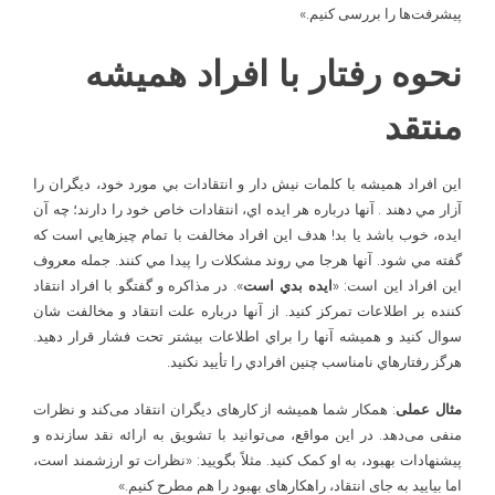
پیشرفت‌ها را بررسی کنیم.»
نحوه رفتار با افراد همیشه
منتقد
اين افراد هميشه با کلمات نيش دار و انتقادات بي مورد خود، ديگران را
آزار مي دهند . آنها درباره هر ايده اي، انتقادات خاص خود را دارند؛ چه آن
ايده، خوب باشد يا بد! هدف اين افراد مخالفت با تمام چيزهايي است که
گفته مي شود. آنها هرجا مي روند مشکلات را پيدا مي کنند. جمله معروف
اين افراد اين است: «
ايده بدي است
». در مذاکره و گفتگو با افراد انتقاد
کننده بر اطلاعات تمرکز کنيد. از آنها درباره علت انتقاد و مخالفت شان
سوال کنيد و هميشه آنها را براي اطلاعات بيشتر تحت فشار قرار دهيد.
هرگز رفتارهاي نامناسب چنين افرادي را تأييد نکنيد.
مثال عملی
: همکار شما همیشه از کارهای دیگران انتقاد می‌کند و نظرات
منفی می‌دهد. در این مواقع، می‌توانید با تشویق به ارائه نقد سازنده و
پیشنهادات بهبود، به او کمک کنید. مثلاً بگویید: «نظرات تو ارزشمند است،
اما بیایید به جای انتقاد، راهکارهای بهبود را هم مطرح کنیم.»