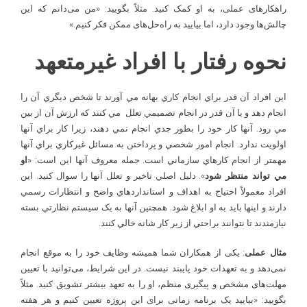
راهکارهای عملی، به او کمک کنید. مثلاً بگویید: «من می‌دانم که این
چالش‌ها وجود دارد، اما بیایید به راه‌حل‌های ممکن فکر کنیم.»
نحوه رفتار با افراد غیرمتعهد
اين افراد آن قدر براي انجام کاري بهانه مي آورند تا شخص ديگري آن را
انجام دهد و يا آن قدر در انجام تصميمي تعلل مي کنند که ارزش آن از بين
مي رود. آنها کار خود را بطور جدي انجام نمي دهند، زيرا کار براي آنها
اولويت ندارد. انجام امور شخصي و پرداختن به مسائل غيرکاري براي آنها
مهمتر از انجام کارهاي سازماني است. جمله معروف آنها اين است: «
او
مي ­تواند منتظر شود
». دليل اصلي تاخير و تعلل آنها را سوال کنيد. اين
افراد معمولاً احتياج به اهداف و استانداردهاي واضح و انتظارات رسمي
دارند و اينها بايد به او ابلاغ شود. همچنين آنها به يک سيستم نظارتي بسته
نيازمندند تا نتوانند براحتي از زير کار شانه خالي کنند.
مثال عملی
: یکی از همکاران شما همیشه وظایف خود را به موقع انجام
نمی‌دهد و به تعهدات خود پایبند نیست. در این شرایط، می‌توانید با تعیین
مهلت‌های مشخص و پیگیری منظم، او را به تعهد بیشتر تشویق کنید. مثلاً
بگویید: «بیایید یک برنامه زمانی برای این پروژه تعیین کنیم و هر هفته