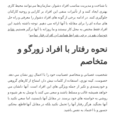
با شناخت و مدیریت مناسب افراد دشوار، سازمان‌ها می‌توانند محیط کاری
بهتری ایجاد کنند و از تأثیرات منفی این افراد بر کارایی و روحیه کارکنان
جلوگیری کنند. در ادامه برخی از گونه های افراد دشوار را معرفی و راه حل
های ساده ای را برای مقابله با آنها ارائه می دهیم. توجه داشته باشید این
افراد فقط مختص به محل کار نیستند و ما روزانه با آنها درگیر هستیم.
شاید
خودمان هم در برخی شرایط همانند این افراد رفتار نماییم
!
نحوه رفتار با افراد زورگو و
متخاصم
شخصيت عصباني و متخاصم عصبانيت خود را با اعمال زور نشان مي دهد.
خصومت، کينه توزي، استفاده از کلمات نيش دار، امتناع از کارهاي گروهي
و خودپسندي و تکبر از جمله ويژگي هاي اين افراد است. آنها دلشان مي
خواهد هميشه غالب و مسلط باشند و سعی مي ­کنند با توسل به هر شيوه و
روشي به خواسته­ هاي خود برسند. در مقابل آنها بايستيد، اما سعي نکنيد با
آنها بجنگيد. هرگز رفتار آنها را تحمل نکنيد بلکه در مقابل آنها قاطع، محکم،
جسور و با اعتماد به نفس باشيد.