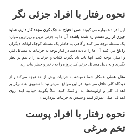
نحوه رفتار با افراد جزئی نگر
اين افراد همواره مي گويند: «
من احتياج به چک کرن مجدد کار دارم، شايد
چيزي از زير دستم رد شده باشد
». آن ها به جزئي ترين و ريزترين موارد
يک مسئله توجه مي کنند و گاهي به خاطر يک مسئله کوچک اوقات ديگران
را تلخ مي کنند. آن ها را عادت دهيد در کنار توجه به جزئيات به مسائل کلي
و اصلي توجه کنند. آنها بايد ياد بگيرند کليات و جزئيات را با هم در نظر
بگيرند و به دليل مسائل جزئي کل پروژه را به تاخير و خطر نياندازند.
مثال عملی
: همکار شما همیشه به جزئیات بیش از حد توجه می‌کند و از
دیدگاه کلی غافل می‌شود. در این مواقع، می‌توانید با تشویق به تمرکز بر
اهداف کلی و اولویت‌ها، به او کمک کنید. مثلاً بگویید: «بیایید ابتدا روی
اهداف اصلی تمرکز کنیم و سپس به جزئیات بپردازیم.»
نحوه رفتار با افراد پوست
تخم مرغی