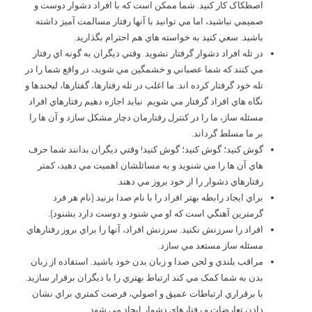
اصطکاک کار کنيد. شما ممکن است که با افراد دشوار دوست و
صميمي نباشيد، اما مي توانيد با آنها رفتار مسالمت آميز داشته
باشيد. سعي کنيد به خواسته­ هاي هم احترام بگذاريد.
در تله افراد دشوار گرفتار نشويد. وقتي ديگران به گونه ­اي رفتار
مي کنند که شما عصباني و خشمگين مي ­شويد، در واقع شما را در
تله خود گرفتار کرده اند. ما اغلب در تله رفتارها، گفتارها، لبخندها و
نگاه هاي افراد گرفتار مي شويم. نبايد اجازه دهيم رفتارهاي افراد
مسئله ساز، ما را در کنترل رفتارمان دچار مشکل سازد و آن ها را
بر ما مسلط گرداند.
گوش کنيد؛ گوش کنيد؛ گوش کنيد! وقتي ديگران بدانند شما حرف
هاي آن ها را مي شنويد و به مسائلشان اهميت مي دهيد، کمتر
رفتارهاي دشوار را از خود بروز مي دهند.
براي ايجاد رابطه بهتر افراد را با نام صدا بزنيد (نام هر فرد
گرمترين آهنگي است که او مي شنود و دوست دارد بشنود).
افراد را سرزنش نکنيد. سرزنش افراد، آنها را براي بروز رفتارهاي
مسئله ساز مستعد مي سازد.
مراقب بلندي و لحن صدا و زبان بدن خود باشيد. استفاده از زبان
بدن به شما کمک مي کند ارتباط بهتري را با ديگران برقرار سازيد.
با برقراري ارتباطات عميق و اصولي، فرصت کمتري براي نشان
دادن تعارضات و رفتارهاي دشوار ايجاد مي شود.