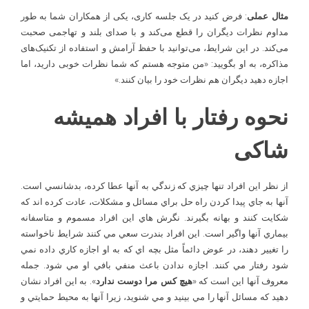
مثال عملی
: فرض کنید در یک جلسه کاری، یکی از همکاران شما به طور
مداوم نظرات دیگران را قطع می‌کند و با صدای بلند و تهاجمی صحبت
می‌کند. در این شرایط، می‌توانید با حفظ آرامش و استفاده از تکنیک‌های
مذاکره، به او بگویید: «من متوجه هستم که شما نظرات خوبی دارید، اما
اجازه دهید دیگران هم نظرات خود را بیان کنند.»
نحوه رفتار با افراد همیشه
شاکی
از نظر اين افراد تنها چيزي که زندگي به آنها عطا کرده، بدشانسي است.
آنها به جاي پيدا کردن راه حل براي مسائل و مشکلات، عادت کرده اند که
شکايت کنند و بهانه بگيرند. نگرش هاي اين افراد مسموم و متاسفانه
بيماري آنها واگير است. اين افراد بندرت سعي مي کنند شرايط ناخواسته
را تغيير دهند، در عوض دائماً مثل بچه ­اي که به او اجازه کاري داده نمي
شود رفتار مي کنند. اجازه ندادن باعث منفي بافي او مي شود. جمله
معروف آنها اين است که «
هيچ کس مرا دوست ندارد
». به اين افراد نشان
دهيد که مسائل آنها را مي ­بينيد و مي ­شنويد، زيرا آنها به محيط حمايتي و