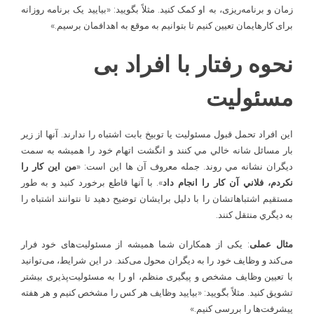
زمان و برنامه‌ریزی، به او کمک کنید. مثلاً بگویید: «بیایید یک برنامه روزانه
برای کارهایمان تعیین کنیم تا بتوانیم به موقع به اهدافمان برسیم.»
نحوه رفتار با افراد بی
مسئولیت
اين افراد تحمل قبول مسئوليت يا توبيخ بابت اشتباه را ندارند. آنها از زير
بار مسائل شانه خالي مي کنند و انگشت اتهام خود را هميشه به سمت
ديگران نشانه مي ­روند. جمله معروف آن ها اين است: «
من اين کار را
نکردم، فلاني آن کار را انجام داد
». با آنها قاطع برخورد کنيد و به طور
مستقيم اشتباهاتشان را با دليل برايشان توضيح دهيد تا نتوانند اشتباه را
به ديگري منتقل کنند.
مثال عملی
: یکی از همکاران شما همیشه از مسئولیت‌های خود فرار
می‌کند و وظایف خود را به دیگران محول می‌کند. در این شرایط، می‌توانید
با تعیین وظایف مشخص و پیگیری منظم، او را به مسئولیت‌پذیری بیشتر
تشویق کنید. مثلاً بگویید: «بیایید وظایف هر کس را مشخص کنیم و هر هفته
پیشرفت‌ها را بررسی کنیم.»