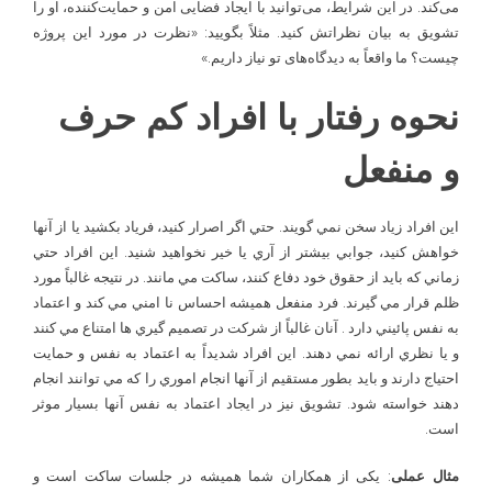
می‌کند. در این شرایط، می‌توانید با ایجاد فضایی امن و حمایت‌کننده، او را
تشویق به بیان نظراتش کنید. مثلاً بگویید: «نظرت در مورد این پروژه
چیست؟ ما واقعاً به دیدگاه‌های تو نیاز داریم.»
نحوه رفتار با افراد کم حرف
و منفعل
اين افراد زياد سخن نمي گويند. حتي اگر اصرار کنيد، فرياد بکشيد يا از آنها
خواهش کنيد، جوابي بيشتر از آري يا خير نخواهيد شنيد. اين افراد حتي
زماني که بايد از حقوق خود دفاع کنند، ساکت مي مانند. در نتيجه غالباً مورد
ظلم قرار مي گيرند. فرد منفعل هميشه احساس نا امني مي­ کند و اعتماد
به نفس پائيني دارد . آنان غالباً از شرکت در تصميم گيري ها امتناع مي ­کنند
و يا نظري ارائه نمي­ دهند. اين افراد شديداً به اعتماد به نفس و حمايت
احتياج دارند و بايد بطور مستقيم از آنها انجام اموري را که مي توانند انجام
دهند خواسته شود. تشويق نيز در ايجاد اعتماد به نفس آنها بسيار موثر
است.
مثال عملی
: یکی از همکاران شما همیشه در جلسات ساکت است و