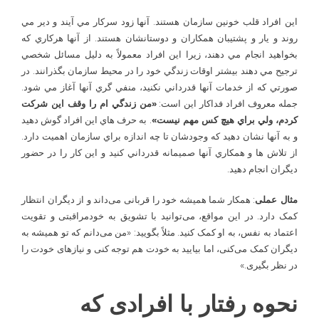
اين افراد قلب خونين سازمان هستند. آنها زود سرکار مي ­آيند و دير مي
روند و يار و پشتيبان همکاران و دوستانشان هستند. از آنها هرکاري که
بخواهيد انجام مي­ دهند، زيرا اين افراد معمولاً به دليل مسائل شخصي
ترجيح مي ­دهند بيشتر اوقات زندگي خود را در محيط سازمان بگذرانند. در
صورتي که از خدمات آنها قدرداني نکنيد، منفي گري آنها آغاز مي شود.
جمله معروف افراد فداکار اين است:
«من زندگي ­ام را وقف اين شرکت
کردم، ولي براي هيچ کس مهم نيست»
. به حرف هاي اين افراد گوش دهيد
و به آنها نشان دهيد که وجودشان تا چه اندازه براي سازمان اهميت دارد.
از تلاش ها و همکاري آنها صميمانه قدرداني کنيد و اين کار را در حضور
ديگران انجام دهيد.
مثال عملی
: همکار شما همیشه خود را قربانی می‌داند و از دیگران انتظار
کمک دارد. در این مواقع، می‌توانید با تشویق به خودمراقبتی و تقویت
اعتماد به نفس، به او کمک کنید. مثلاً بگویید: «من می‌دانم که تو همیشه به
دیگران کمک می‌کنی، اما بیایید به خودت هم توجه کنی و نیازهای خودت را
در نظر بگیری.»
نحوه رفتار با افرادی که