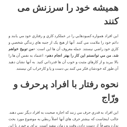
همیشه خود را سرزنش می
کنند
اين افراد همواره کمبودهايي را در عملکرد کاري و رفتاري خود مي يابند و
دائم خود را ملامت مي کنند. آنها از هيچ يک از جنبه هاي زندگي شخصي و
کاري خود راضي نيستند. جمله معروف آن ها این است: «
من توبيخ خواهم
شد. من مي توانستم اين کار را بهتر انجام دهم
». اعتماد به نفس آن ها را
بالا ببريد و از کارهاي مثبت و خوب آن ها قدرداني کنيد. به آنها نشان دهيد
آن طور که خودشان فکر مي کنند بي ­دست و پا و کارخراب ­کن نيستند.
نحوه رفتار با افراد پرحرف و
ورّاج
اين افراد به قدري حرف مي­ زنند که اجازه صحبت به افراد ديگر نمي­ دهند.
جالب اينجاست که بيشتر حرف هاي آنها اصلاً ربطي به موضوع مورد بحث
ندارد وصرفاً از دست دادن وقت و زمان مفيد است. براي برخورد با اين