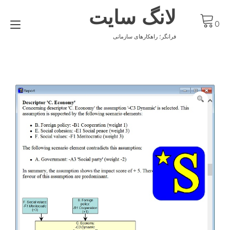
Ski
لانگ سایت
t
gle
conten
0
ion
فرانگر؛ راهکارهای سازمانی