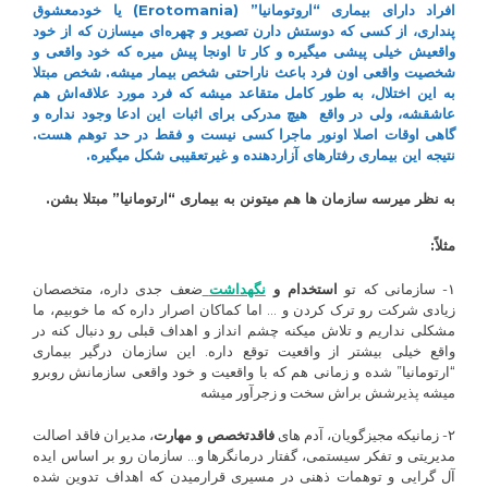
افراد دارای بیماری “اروتومانیا” (Erotomania) یا خودمعشوق
خودمعش
پنداری، از کسی که دوستش دارن تصویر و چهره‌ای میسازن که از خود
در
واقعیش خیلی پیشی میگیره و کار تا اونجا پیش میره که خود واقعی و
سازما
شخصیت واقعی اون فرد باعث ناراحتی شخص بیمار میشه. شخص مبتلا
به این اختلال، به طور کامل متقاعد میشه که فرد مورد علاقه‌اش هم
عاشقشه، ولی در واقع هیچ مدرکی برای اثبات این ادعا وجود نداره و
گاهی اوقات اصلا اونور ماجرا کسی نیست و فقط در حد توهم هست.
نتیجه این بیماری رفتارهای آزاردهنده و غیرتعقیبی شکل میگیره.
به نظر میرسه سازمان ها هم میتونن به بیماری “ارتومانیا” مبتلا بشن.
مثلاً:
۱- سازمانی که تو
استخدام و
نگهداشت
ضعف جدی داره، متخصصان
زیادی شرکت رو ترک کردن و … اما کماکان اصرار داره که ما خوبیم، ما
مشکلی نداریم و تلاش میکنه چشم انداز و اهداف قبلی رو دنبال کنه در
واقع خیلی بیشتر از واقعیت توقع داره. این سازمان درگیر بیماری
“ارتومانیا” شده و زمانی هم که با واقعیت و خود واقعی سازمانش روبرو
میشه پذیرشش براش سخت و زجرآور میشه
۲- زمانیکه مجیزگویان، آدم های
فاقدتخصص و مهارت
، مدیران فاقد اصالت
مدیریتی و تفکر سیستمی، گفتار درمانگرها و… سازمان رو بر اساس ایده
آل گرایی و توهمات ذهنی در مسیری قرارمیدن که اهداف تدوین شده