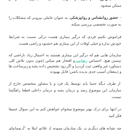
ممکن میشود.
•
حضور روانشناس و روانپزشکی
: به عنوان عاملی بیرونی که مشکلات را
به صورت تخصصی بررسی میکنه.
فراموش نکنیم فردی که درگیر بیماری هست درکی نسبت به شرایط
خودش نداره و خیلی اوقات از این بیماری هم خشنود و راضی هست.
سازمان هایی هم که درگیر این بیماری هستند به احتمال زیاد ناراضی که
نیستن هیچ، احساس
رضایت
و افتخار هم میکنن (چون بدون تلاش کلی
دستاورد غیر واقعی ثبت کردن) و اگر زود تشخیص داده بشه و زیرساخت ها
و ذینفعان آسیب جدی ندیده باشن؛ قابل بهبوده.
از طرف دیگه حتما باید توسط یک فرد و یا مشاور متخصص خارج از
سازمان این موضوع رصد و درمان بشه و درمان داخلی قطعا راهگشا
نیست.
در انتها برای درک بهتر موضوع میخوام خواهش کنم به این سوال عمیقا
فکر کنید
چه نشانه های دیگری در یک سازمان میتونه از علائم ابتلا به “آرتومانیای