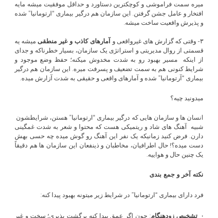
میره سمت فراموشی و کوچکترین دستاورد و حداقل موفقیت میشه مایه
افتخار و عامل جشن گرفتن. این سازمان هم درگیر بیماری “ارتومانیا” شده
و پذیرش واقعیت ساخت میشه.
۳- وقتی‌ که گزارش های غیرواقعی و
آمارهای کاذب و غیر منطقی
میشه یه
قسمتی از روال مدیریتی و استراتژی یک سازمان، بسیار خطرناکه و جدای
از اینکه مسیر بهبود رو به شدت مخدوش میکنه؛ حفظ وضع موجود و
شرایط کنونی هم به سمت تضعیف و پسرفت میره. این سازمان هم درگیر
بیماری “آرتومانیا” شده و آمارهای واقعی و حقیقی به شدت آزارش میده.
میدونید چیه؟
انسان ها و سازمان هایی که درگیر بیماری “ارتومانیا” هستن، شرایطشون
شبیه آهنگ های شاد و ریتمیکی هست که محتوا و شعر به شدت غمگینی
دارن. فرض کنید زمانیکه یک نفر این آهنگ رو گوش میده چه حسی بهش
دست میده؟! حال اطرافیان، مخاطبان و ذینفعان این سازمان ها هم دقیقاً
یک چنین حال و هواییه.
نکته آخر و جمع بندی
فرد دارای بیماری “ارتومانیا” در شرایط زیر میتونه بهبود پیدا کنه:
•
تشخیص زودهنگام
: چون اگر عمق پیدا کنه برگشت پذیری؛ سخت و غیر