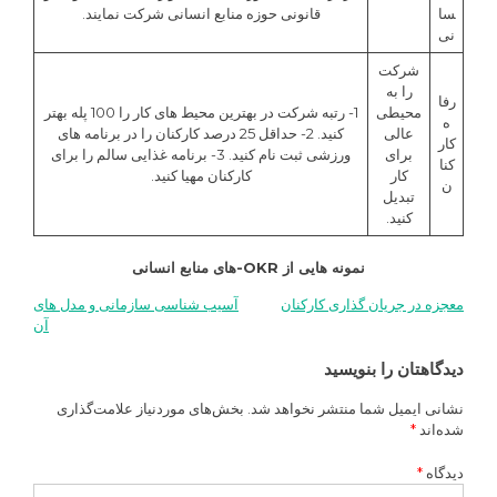
سا
قانونی حوزه منابع انسانی شرکت نمایند.
نی
شرکت
را به
رفا
محیطی
1- رتبه شرکت در بهترین محیط های کار را 100 پله بهتر
ه
عالی
کنید. 2- حداقل 25 درصد کارکنان را در برنامه های
کار
برای
ورزشی ثبت نام کنید. 3- برنامه غذایی سالم را برای
کنا
کار
کارکنان مهیا کنید.
ن
تبدیل
کنید.
نمونه هایی از OKR-های منابع انسانی
معجزه در جریان گذاری کارکنان
آسیب شناسی سازمانی و مدل های
راهبری
آن
نوشته
دیدگاهتان را بنویسید
نشانی ایمیل شما منتشر نخواهد شد.
بخش‌های موردنیاز علامت‌گذاری
شده‌اند
*
دیدگاه
*