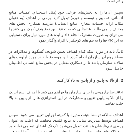
و کار است.
سپس آن‌ها را به بخش‌های فرعی خود (مثل استخدام، عملیات منابع
انسانی، تحقیق و توسعه و غیره) تبدیل کنید. برخی از اهداف (به عنوان
مثال، ارائه خدمات مجازی منابع انسانی) نیازمند همکاری بخش های
مختلف را می طلبد. KR-هایی که به تحقق این نوع هدف کمک می کنند را
می توان به صورت مشترک انجام داد و ایده های مورد نیاز برای دستیابی
به این KR-ها را به تیم های کوچکتر یا افراد واگذار نمود.
ثانیاً، باید در مورد اینکه کدام اهداف تعیین شودف گفتگوها و مذاکرات در
سطح رهبران سازمان انجام گردد. این موضوع باید در مورد اولویت های
سالانه سازمان باشد تا از همکاری متقابل در بخش منابع انسانی اطمینان
حاصل شود.
2. از بالا به پایین و از پایین به بالا کار کنید
OKR-ها چارچوبی را برای سازمان ها فراهم می کنند تا اهداف استراتژیک
را از بالا به پایین تعیین و مشارکت در این استراتژی ها را از پایین به بالا
جلب نمایند.
اهداف سالانه توسط هیئت مدیره یا کمیته اجرایی تعیین می شود. سپس
اهداف توسط مدیریت میانی به نتایج کلیدی مختلف، که اغلب به عنوان
ورودی تیم‌هایشان هستند، تبدیل می‌شود. تک تک اعضای تیم می توانند بر
روی KR-های خاص عناوین خاصی انتخاب و برای دستیابی به آنها ایده ها و