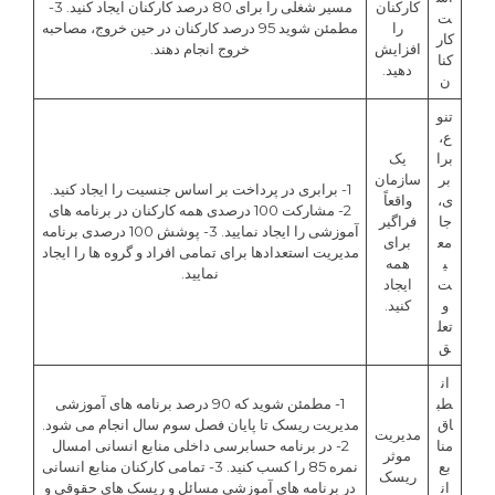
کارکنان
مسیر شغلی را برای 80 درصد کارکنان ایجاد کنید. 3-
ت
را
مطمئن شوید 95 درصد کارکنان در حین خروج، مصاحبه
کار
افزایش
خروج انجام دهند.
کنا
دهید.
ن
تنو
ع،
برا
یک
بر
سازمان
1- برابری در پرداخت بر اساس جنسیت را ایجاد کنید.
ی،
واقعاً
2- مشارکت 100 درصدی همه کارکنان در برنامه های
جا
فراگیر
آموزشی را ایجاد نمایید. 3- پوشش 100 درصدی برنامه
مع
برای
مدیریت استعدادها برای تمامی افراد و گروه ها را ایجاد
ی
همه
نمایید.
ت
ایجاد
و
کنید.
تعل
ق
ان
طب
1- مطمئن شوید که 90 درصد برنامه های آموزشی
اق
مدیریت ریسک تا پایان فصل سوم سال انجام می شود.
مدیریت
منا
2- در برنامه حسابرسی داخلی منابع انسانی امسال
موثر
بع
نمره 85 را کسب کنید. 3- تمامی کارکنان منابع انسانی
ریسک
ان
در برنامه های آموزشی مسائل و ریسک های حقوقی و