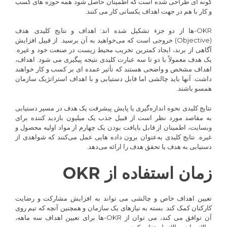
گونه ای طراحی شده است که اطمینان حاصل شود همه حوزه های کسب
و کار با هم در جهت اهداف یکسانی کار می کنند.
OKR-ها از دو جزء تشکیل شده اند: اهداف و نتایج کلیدی. هدف
(Objective) خروجی است که می‌خواهید به آن برسید. از قبیل افزایش
آگاهی از برند، ایجاد کمترین تخریب محیط زیست در صنعت خود و غیره.
یک هدف معمولاً با دو تا سه عبارت کلیدی نتیجه پیگیری می شود. اهداف،
اهداف مشخص و واضحی هستند که تأثیر عمده ای بر کسب و کار خواهند
داشت. آنها باید چالشی اما قابل دستیابی و با اهداف استراتژیک سازمان
همسو باشند.
نتایج کلیدی نحوه اندازه‌گیری یا پایش پیشرفت یک هدف در مسیر دستیابی
به مقاصد مورد نظر است از قبیل جذب یک میلیون بازدید کننده برای
وبسایت، اطمینان از قابل بایافت بودن یک چهارم از مواد اولیه محصول و
غیره. نتایج کلیدی به‌عنوان برون داده هایی عمل می‌کنند که شواهدی از
دستیابی به هدف یا تحقق هدف را ارائه می‌دهد.
زمان استفاده از OKR
تعیین اهداف خاص و چالشی می تواند به افزایش مشارکت و رضایت
کارکنان کمک کند. بسته به نیازهای یک سازمان و همچنین آنچه که تیم روی
آن توافق می کند، می توان از OKR-ها برای تعیین اهداف سه ماهه،