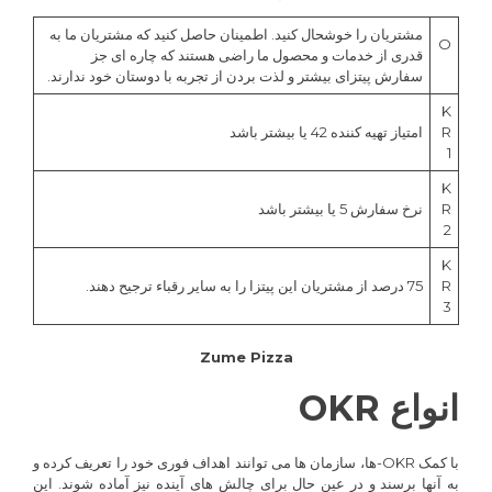
مشتریان را خوشحال کنید. اطمینان حاصل کنید که مشتریان ما به
O
قدری از خدمات و محصول ما راضی هستند که چاره ای جز
سفارش پیتزای بیشتر و لذت بردن از تجربه با دوستان خود ندارند.
K
R
امتیاز تهیه کننده 42 یا بیشتر باشد
1
K
R
نرخ سفارش 5 یا بیشتر باشد
2
K
R
75 درصد از مشتریان این پیتزا را به سایر رقباء ترجیح دهند.
3
Zume Pizza
انواع OKR
با کمک OKR-ها، سازمان ها می توانند اهداف فوری خود را تعریف کرده و
به آنها برسند و در عین حال برای چالش های آینده نیز آماده شوند. این