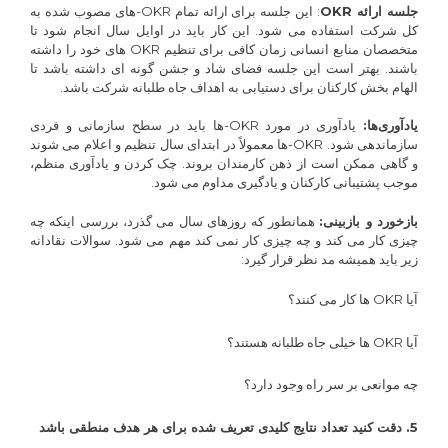
جلسه ارائه
OKR
: این جلسه برای ارائه تمام OKR-های مصوب شده به
کل شرکت استفاده می شود. این کار باید در اوایل سال انجام شود تا
متخصصان منابع انسانی زمان کافی برای تنظیم OKR های خود را داشته
باشند. بهتر است این جلسه فضای شاد و جشن گونه ای داشته باشد تا
الهام بخش کارکنان برای دستیابی به اهداف جاه طلبانه شرکت باشد.
یادآوری‌ها:
یادآوری در مورد OKR-ها باید در سطح سازمانی و فردی
سازماندهی شود. OKR-ها معمولاً در ابتدای سال تنظیم و اعلام می شوند
و گاهی ممکن است از ذهن کارمندان بروند. چک کردن و یادآوری منظم،
موجب پشتیبانی کارکنان و یادگیری مداوم می شود.
بازخورد و بازبینی:
همانطور که روزهای سال می گذرد، بررسی اینکه چه
چیزی کار می کند و چه چیزی کار نمی کند مهم می شود. سوالات نقادانه
زیر باید همیشه مد نظر قرار گیرد:
آیا OKR ها کار می کنند؟
آیا OKR ها خیلی جاه طلبانه هستند؟
چه موانعی بر سر راه وجود دارد؟
5. دقت کنید تعداد نتایج کلیدی تعریف شده برای هر هدف منطقی باشد