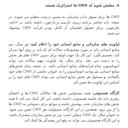
4. مطمئن شوید که
OKR
-ها استراتژیک هستند
OKR-ها برای سوق دادن سازمان به مسیر درست تنظیم می شوند. در
نتیجه، باید عناصر برنامه ریزی، بازبینی و بازخورد داشته باشد. در ادامه،
چارچوبی برای حصول اطمینان از کامل بودن فرآیند OKR پیشنهاد
می‌شود:
اولویت های سازمانی و منابع انسانی خود را اعلام کنید:
هر سال، تیم
منابع انسانی باید در مورد موضوعات سالانه ای که باید بر روی آنها تمرکز
کند، تصمیم بگیرد. این کار یک جهت اولیه برای تدوین OKR-های هر بخش
را به دست می دهد. برای مثال، یک اولویت مهم سالانه می تواند
اتوماسیون تمام فرآیندهای منابع انسانی باشد. در نتیجه، تمام بخش‌های
منابع انسانی می‌توانند اتوماسیون را به عنوان بخشی از OKR‌-های خود
بگنجانند. و مسئول هر بخش منابع انسانی می تواند OKR های خود را بر
اساس این اولویت ها تعیین کند.
کارگاه همسوئی:
همه مسئولین بخش ها، مالکان OKR-ها و اعضای
رهبری باید یک جلسه همسوئی داشته باشند. این کار کمک می کند تا همه
بخش های سازمان تحت پوشش باشند و موانع برای دستیابی به OKR-ها
را از بین برود. همچنین در این کارگاه، مسئولیت هر OKR تعیین می شود.
به عنوان مثال، یک OKR ممکن است بین دو بخش سازمان مشترک باشد،
و این کارگاه همسوئی می تواند به رفع این پیچیدگی ها کمک کند.