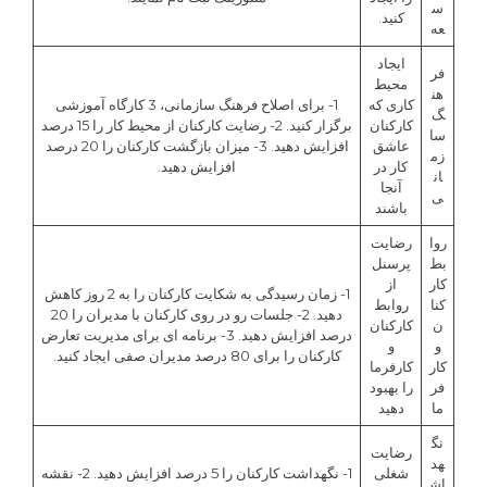
س
کنید.
عه
ایجاد
فر
محیط
هن
کاری که
1- برای اصلاح فرهنگ سازمانی، 3 کارگاه آموزشی
گ
کارکنان
برگزار کنید. 2- رضایت کارکنان از محیط کار را 15 درصد
سا
عاشق
افزایش دهید. 3- میزان بازگشت کارکنان را 20 درصد
زم
کار در
افزایش دهید.
ان
آنجا
ی
باشند
روا
رضایت
بط
پرسنل
کار
از
1- زمان رسیدگی به شکایت کارکنان را به 2 روز کاهش
کنا
روابط
دهید. 2- جلسات رو در روی کارکنان با مدیران را 20
ن
کارکنان
درصد افزایش دهید. 3- برنامه ای برای مدیریت تعارض
و
و
کارکنان را برای 80 درصد مدیران صفی ایجاد کنید.
کار
کارفرما
فر
را بهبود
ما
دهید
نگ
رضایت
هد
شغلی
1- نگهداشت کارکنان را 5 درصد افزایش دهید. 2- نقشه
اش