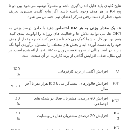
نتایج کلیدی باید قابل اندازه‌گیری باشد و معمولاً توصیه می‌شود بین دو تا
پنج KR در هر هدف وجود داشته باشد. اگر نتایج کلیدی بیشتری تعریف
شود، خطر از دست رفتن تمرکز اعضای تیم احساس می شود.
6. یک مقدار وزنی به هر KR اختصاص دهید
با دادن درصد وزنی به
OKR-ها، می توانید تلاش ها و فعالیت های روزانه را اولویت بندی کنید.
همچنین این کار به شما کمک می کند تا مشخص کنید که چه مقدار از هدف
خود را به دست آورده اید و بخش های مختلف را مسئول برآوردن آنها نگه
دارید. در اینجا مثالی از نحوه تخصیص وزن به OKR-ها ارائه شده است. در
این مثال، هدف، افزایش آگاهی از برند کارفرما در آن صنعت است.
100
O
افزایش آگاهی از برند کارفرمایی
%
KR1
افزایش فالوئرهای اینستاگرامی تا 100 هزار نفر تا آخر
20 %
سال
افزایش 40 درصدی مشتریان فعال در شبکه های
30
KR2
اجتماعی
%
30
KR
افزایش 20 درصدی مشتریان فعال در وبسایت
%
3
KR