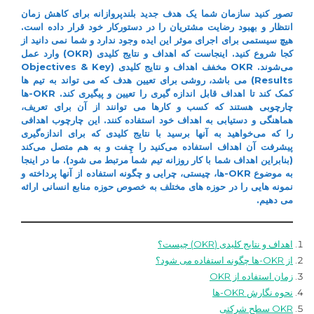
اهداف
تصور کنید سازمان شما یک هدف جدید بلندپروازانه برای کاهش زمان
و
انتظار و بهبود رضایت مشتریان را در دستورکار خود قرار داده است.
نتایج
هیچ سیستمی برای اجرای موثر این ایده وجود ندارد و شما نمی دانید از
کلیدی
کجا شروع کنید. اینجاست که اهداف و نتایج کلیدی (OKR) وارد عمل
حوزه
می‌شوند. OKR مخفف اهداف و نتایج کلیدی (Objectives & Key
منابع
Results) می باشد، روشی برای تعیین هدف که می تواند به تیم ها
انسان
کمک کند تا اهداف قابل اندازه گیری را تعیین و پیگیری کند. OKR-ها
چارچوبی هستند که کسب و کارها می توانند از آن برای تعریف،
هماهنگی و دستیابی به اهداف خود استفاده کنند. این چارچوب اهدافی
را که می‌خواهید به آنها برسید با نتایج کلیدی که برای اندازه‌گیری
پیشرفت آن اهداف استفاده می‌کنید را چِفت و به هم متصل می‌کند
(بنابراین اهداف شما با کار روزانه تیم شما مرتبط می شود). ما در اینجا
به موضوع OKR-ها، چیستی، چرایی و چگونه استفاده از آنها پرداخته و
نمونه هایی را در حوزه های مختلف به خصوص حوزه منابع انسانی ارائه
می دهیم.
اهداف و نتایج کلیدی (OKR) چیست؟
از OKR-ها چگونه استفاده می شود؟
زمان استفاده از OKR
نحوه نگارش OKR-ها
OKR سطح شرکتی