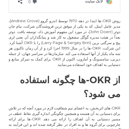
روش OKR-ها ابتدا در دهه 1970 توسط اندرو گروو (Andrew Grove)،
مدیر عامل اینتل، که به یکی از موفق ترین فروشندگان شرکت، بنام جان
دوئر (John Doerr)، در مورد این مفهوم آموزش داد، توسعه یافت. دوئر
بعداً در هیئت مدیره گوگل مشغول به کار شد و بنیانگذاران آن یعنی لری
پیج و سرگئی برین (Larry Page & Sergey Brin) را با OKR آشنا کرد.
این شرکت، OKR-ها را در سال 1999 اجرا کرد و از آن زمان تاکنون هر
سه ماه یکبار از آنها استفاده می کند. سازمان‌ها در سراسر جهان، از جمله
دیزنی، سامسونگ و آمازون، اکنون از OKR برای کمک به تمرکز منابع و
دستیابی به اهداف خود استفاده می‌نمایند.
از OKR-ها چگونه استفاده
می شود؟
OKR-های اثربخش، به اعضای تیم شفافیت لازم در مورد آنچه که در تلاش
برای دستیابی به آن هستند و همچنین چگونگی اندازه گیری نقاط عطف در
مسیر دستیابی به آن اهداف را ارائه می دهد. OKR-ها برای ارائه
چارچوبی برای گروه ها و نه افراد در نظر گرفته شده اند و این فرآیند به