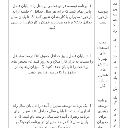
مد
1- برنامه توسعه فردی تمامی پرسنل را تا پایان فصل
یری
پیوسته
پاییز تمام کنید. 2- برای هر سال حداقل 4 جلسه ارائه
ت
بازخورد
بازخورد مدیران با کارمندان تعیین کنید. 3- تا پایان سال
عم
دهید.
حداقل 95% برنامه مدیریت عملکرد کارکنان را بازبینی
لک
کنید.
رد
جب
جذب
را
استعداد
ن
های
خد
1- تا پایان فصل پاییز حداقل حقوق 80 درصد مشاغل
بهتر با
ما
را نسبت به بازار کار اصلاح و به روز کنید. 2- تبعیض های
پاداش
ت
پرداخت را تا پایان حذف کنید. 3- میزان رضایت از
های
و
حقوق را 15 درصد افزایش دهید.
همتراز
پاد
با بازار
ا
کار
ش
یاد
برنامه
گی
توسعه
1- یک برنامه توسعه مدیران آینده را تا پایان سال راه
ر
رهبری
اندازی کنید. 2- تا پایان سال حداقل 100 نفر را برای
ی
برای
برنامه رهبران آینده شناسایی و ثبت نام کنید. 3- تا
و
مدیران
پایان سال 80 درصد مدیران در برنامه کوچینگ و
تو
را ایجاد
منتورینگ ثبت نام نمایند.