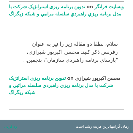
وبسایت فرانگر
on
تدوین برنامه ریزی استراتژیک شرکت با
مدل برنامه ریزي راهبردي سلسله مراتبي و شبکه زیگزاگ
سلام، لطفا دو مقاله زیر را نیز به عنوان
رفرنس ذکر کنید: محسن اکبرپور شیرازی،
"بازسای برنامه راهبردی سازمان"، پنجمین…
محسن اکبرپور شیرازی
on
تدوین برنامه ریزی استراتژیک
شرکت با مدل برنامه ریزي راهبردي سلسله مراتبي و
شبکه زیگزاگ
با سلام و سپاس از تذکر جنابعالی. مطلب اصلاح
زمان گرانبهاترین هزینه رشد است
رد کردن
شد و به منابع اشاره شد.