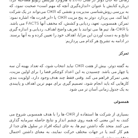
درباره کتابش با عنوان «اندازه‌گیری آنچه که مهم است» صحبت نمود، که
به بررسی روش‌شناسی مدیریت و نقشی که OKR می‌تواند در یک شرکت
ایفا کند، می پردازد. دوئر به پنج مزیت OKR یا «ابر قدرت ها» اشاره نمود:
تمرکز، همسویی، تعهد، ردیابی و کشش، که مخفف آنها FACTS می باشد.
با OKR-ها، تیم ها می توانند با تعریف واضح اهداف، ردیابی و اندازه گیری
نتایج و به دست آوردن این مزایا، اهداف خود را تعیین کرده و به آنها برسند.
در ادامه به تشریح هر کدام می پردازیم:
تمرکز
به گفته دوئر، بیش از هفت OKR نباید انتخاب شود، که تعداد بهینه آن سه
یا چهار می باشد. چسبیدن به این اعداد کوچکتر فضا را برای اولین مزیت،
یعنی تمرکز فراهم می کند. وقتی فقط چند هدف وجود دارد، اولویت بندی
کارهایی که باید انجام شود، تصمیم گیری برای مهم ترین اهداف و پایبندی
به یک جدول زمانی آسان تر می شود.
همسوئی
بسیاری از شرکت ها استفاده از OKR-ها را با هدف همسویی شروع می
کنند، به این معنی که همه روی چشم انداز و نتایج حاصله سرمایه گذاری
می کنند. متحد نگه داشتن تیم ها، به جای اینکه افراد در سلول های جدا از
هم کار کنند یا در جهات مختلف حرکت نمایند، به معنای داشتن احتمال
موفقیت بیشتر است.