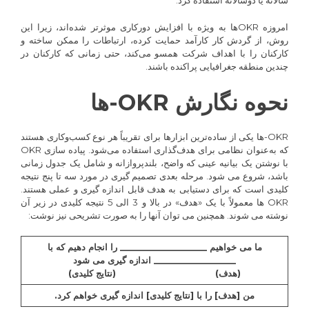
سالانه یا دوسالانه استفاده کرد.
امروزه OKRها به ویژه با افزایش دورکاری موثرتر شده‌اند، زیرا این
روش، از گردش کار کارآمد حمایت کرده، ارتباطات را ممکن ساخته و
کارکنان را با اهداف شرکت همسو می‌کند، حتی زمانی که کارکنان در
چندین منطقه جغرافیایی پراکنده باشند.
نحوه نگارش OKR-ها
OKR-ها یکی از ساده‌ترین ابزارها برای تقریباً هر نوع کسب‌وکاری هستند
که به‌عنوان نظامی برای هدف‌گذاری استفاده می‌شود. پیاده سازی OKR
با نوشتن یک بیانیه عینی که واضح، بلندپروازانه و شامل یک جدول زمانی
باشد، شروع می شود. مرحله بعدی تصمیم گیری در مورد سه تا پنج نتیجه
کلیدی است که برای دستیابی به هدف قابل اندازه گیری و عملی هستند.
OKR ها معمولاً با یک «هدف» در بالا و 3 الی 5 نتیجه کلیدی در زیر آن
نوشته می شوند. همچنین می توان آنها را به صورت تشریحی نیز نوشت:
ما می خواهیم __________________ را انجام دهیم که با
_________________ اندازه گیری می شود
(هدف) (نتایج کلیدی)
من [هدف] را با [نتایج کلیدی] اندازه گیری خواهم کرد.