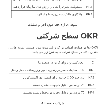
KR2
مسئولیت پذیری را یکی از ارزش های سازمان قرار دهید
KR3
واگذاری مالکیت به پروژه ها و ابتکارات
نمونه ای از OKR حوزه اجرا و عملیات
OKR سطح شرکت
ی
OKR-ها در هدایت اهداف بزرگ و بلند مدت موثر هستند. نمونه هایی از
چندین OKR در سطح شرکت ها به شرح زیر می باشد:
O
ایجاد کمترین ردپای کربن در صنعت ما
KR1
100٪ ضایعات صفر در زنجیره تامین و زیرساخت حمل و نقل
KR2
پرداخت 100٪ جریمه برای انتشار دی اکسید کربن
KR3
25 درصد مواد قابل کمپوست شدن هستند.
KR4
75 درصد مواد قابل تجزیه در محیط زیست هستند.
شرکت Allbirds