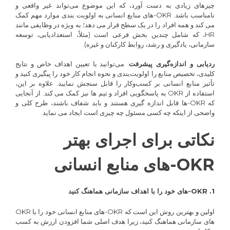
چیزهای زیادی به دست آورد، که این موضوع می‌تواند غیر واقعی و
نامناسب باشد. OKR-های منابع انسانی به اولویت بندی موارد مهم کمک
می کند و همه افراد را در یک سطح قرار می دهد؛ به ویژه در وظایفی مانند
HR، که شامل چندین بخش فرعی است (مثلاً، استعدادیابی، توسعه
سازمانی، یادگیری و رشد، روابط کارکنان و غیره).
ردیابی و اندازه‌گیری پیشرفت
: می‌توانید با تعیین اهداف خاص و نتایج
کلیدی، تخصیص منابع را اولویت‌بندی و نحوه انجام کار خود را پیگیری کنید و
تأثیر منابع انسانی بر کسب‌وکار را قابل سنجش نمایید. علاوه بر این،
استفاده از OKR به پاسخگویی افراد و تیم ها نیز کمک می کند. از آنجایی
که OKR-ها قابل اندازه گیری هستند و باید شفاف باشند، طرح کلی و
واضحی از اینکه چه کسی مسئول چه چیزی است ایجاد می نماید.
نکاتی برای اجرای بهتر
OKR-های منابع انسانی
1.
OKR
-های خود را با اهداف سازمانی هماهنگ کنید
اولین و بهترین روش این است که OKR-های منابع انسانی خود را با OKR
های سازمانی هماهنگ کنید، زیرا هدف اصلی شما افزودن ارزش به کسب