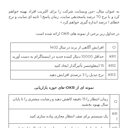
به عنوان مثال، «من وبسایت شرکت را برای اکثریت افراد بهینه خواهم
کرد و با نرخ 70 درصد پاسخدهی سایت، زمان پاسخ 1 ثانیه ای سایت و نرخ
خطای 1 درصد اندازه گیری خواهم کرد.»
در جداول زیر برخی از نمونه های OKR ارائه شده است:
O
افزایش آگاهی از برند در سال 1402
KR1
حداقل 10000 دنبال کننده جدید در اینستاگرام به دست آورید
KR2
15 اینفلوئنسر تأثیرگذار ایجاد کنید
KR3
نرخ تبدیل را 3 درصدی افزایش دهید
نمونه ای از OKR-های حوزه بازاریابی
زمان انتظار را 15 دقیقه کاهش دهید و رضایت مشتری را تا پایان
O
سال بهبود بخشید.
KR
یک سیستم برای صف انتظار مجازی پیاده سازی کنید
1
KR
به طور لحظه ای مشتریان را در جریان زمان انتظارشان قرار