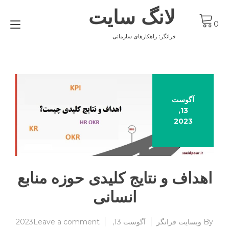
Ski
لانگ سایت
t
gle
conten
0
ion
فرانگر؛ راهکارهای سازمانی
آگوست
13,
2023
اهداف و نتایج کلیدی حوزه منابع
انسانی
on
By
وبسایت فرانگر
آگوست 13, 2023
Leave a comment