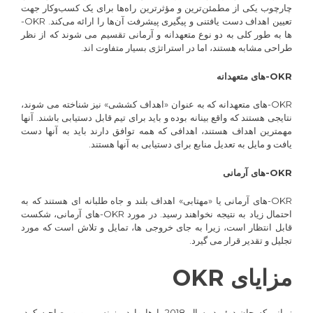
چارچوب‌ یکی از مطمئن‌ترین و مؤثرترین راه‌ها برای یک کسب‌وکار جهت
تعیین اهداف دست یافتنی و پیگیری پیشرفت آن‌ها را ارائه می‌کند. OKR-
ها به طور کلی به دو نوع متعهدانه و آرمانی تقسیم می شوند که از نظر
طراحی مشابه هستند، اما در استراتژی بسیار متفاوت اند.
OKR
-های متعهدانه
OKR-های متعهدانه که به عنوان «اهداف کششی» نیز شناخته می شوند،
نتایجی هستند که واقع بینانه بوده و باید برای تیم قابل دستیابی باشند. آنها
مهمترین اهداف هستند، اهدافی که همه توافق دارند باید به آنها دست
یافت و مایل به تعدیل منابع برای دستیابی به آنها هستند.
OKR
-های آرمانی
OKR-های آرمانی یا «مهتابی» اهداف بلند و جاه طلبانه ای هستند که به
احتمال زیاد به نتیجه نخواهند رسید. در مورد OKR-های آرمانی، شکست
قابل انتظار است، زیرا به جای خروجی ها، تمایل و تلاش است که مورد
تجلیل و تقدیر قرار می گیرد.
مزایای OKR
زمانی که جان دوئر در سال 2018 با هاروارد بیزینس ریویو مصاحبه کرد،