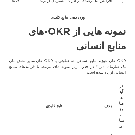
افزایش 10 درصدی در ادراک مشتریان از برند
20 %
4
وزن دهی نتایج کلیدی
نمونه هایی از OKR-های
منابع انسانی
OKR-های حوزه منابع انسانی چه تفاوتی با OKR-های سایر بخش های
یک سازمان دارد؟ در جدول زیر نمونه های مرتبط با فرآیندهای منابع
انسانی آورده شده است:
فر
آین
د
منا
هدف
نتایج کلیدی
بع
ان
سا
نی