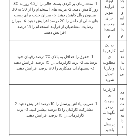
جذ
ایجاد
1- مدت زمان پر کردن پست خالی را از 45 روز به 30
ب
فرآیند
روز کاهش دهید. 2- هزینه های استخدام را از 50 به 30
و
موثر
میلیون ريال کاهش دهید. 3- میزان جذب برای پست
اس
برای
های خالی از داخل را 20 درصد افزایش دهید. 4- میزان
تخ
جذب و
رضایت متقاضیان از فرآیند استخدام را 15 درصد
دا
استخدا
افزایش دهید.
م
م
به یک
اس
کارفرما
تع
ی
1- حقوق را حداقل به بالای 70 درصد رقیبان خود
دا
مطلوب
برسانید. 2- برند کارفرمایی را 10 درصد افزایش دهید.
دیا
و دلربا
3- پیشنهادات همکاری را 80 درصد افزایش دهید.
بی
تبدیل
شوید.
کارفرما
مد
ی
یری
سریش
ت
1- ضریب پاداش پرسنل را 10 درصد افزایش دهید. 2-
ی در
اس
مشارکت کارکنان را 15 درصد بیشتر کنید. 3- برند
نگهداش
تع
کارفرمایی را 10 درصد افزایش دهید.
ت
دا
پرسنل
د
باشید.