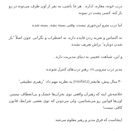
درب خونه، مغازه، اداره… هر جا باشی، یه نفر از اون طرف می‌تونه در رو
باز کنه. کسی پشت در نمونه.
اما درب مترو این‌جوری نیست. وقتی بسته بشه، بسته شده.
نه التماس و ضربه زدن فایده داره، نه اضطراب و نگرانی. چون اصلاً “باز
شدن دوباره” براش تعریف نشده.
و این، شباهت عجیبی به دنیای مدیریت داره…
مدیر درب مترویی vs. رهبرِ درب‌های کنترل شونده
۳۰ سال پیش، هایفتز (Heifetz) یه نظریه مهم داد: “رهبری تطبیقی”.
خلاصه‌ش اینه که رهبران واقعی توی بحران‌ها خشک و بی‌انعطاف نیستن.
اون‌ها قوانین رو می‌شناسن، ولی می‌دونن که توی بعضی شرایط، قانون
کافی نیست!
اینجاست که فرق مدیر و رهبر معلوم می‌شه: