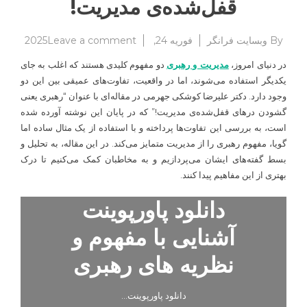
قفل‌شده‌ی مدیریت!
on
By
وبسایت فرانگر
فوریه 24, 2025
Leave a comment
رهبری
در دنیای امروز،
مدیریت و رهبری
دو مفهوم کلیدی هستند که اغلب به جای
یعنی
یکدیگر استفاده می‌شوند، اما در واقعیت، تفاوت‌های عمیقی بین این دو
گشودن
وجود دارد. دکتر علیرضا کوشکی جهرمی در مقاله‌ای با عنوان “رهبری یعنی
درهای
قفل‌شد
گشودن درهای قفل‌شده‌ی مدیریت!” که در پایان این نوشته آورده شده
مدیریت
است، به بررسی این تفاوت‌ها پرداخته و با استفاده از یک مثال ساده اما
گویا، مفهوم رهبری را از مدیریت متمایز می‌کند. در این مقاله، به تحلیل و
بسط گفته‌های ایشان می‌پردازیم و به مخاطبان کمک می‌کنیم تا درک
بهتری از این مفاهیم پیدا کنند.
دانلود پاورپوینت
آشنایی با مفهوم و
نظریه های رهبری
دانلود پاورپوینت…