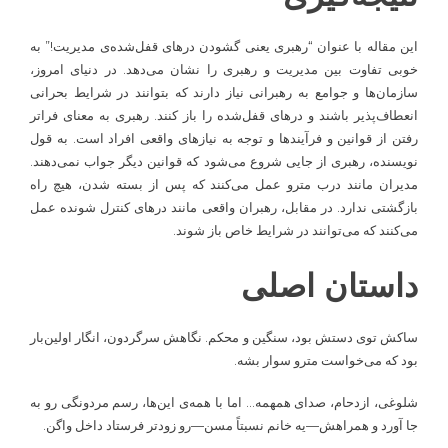
این مقاله با عنوان “رهبری یعنی گشودن درهای قفل‌شده‌ی مدیریت!” به
خوبی تفاوت بین مدیریت و رهبری را نشان می‌دهد. در دنیای امروز،
سازمان‌ها و جوامع به رهبرانی نیاز دارند که بتوانند در شرایط بحرانی
انعطاف‌پذیر باشند و درهای قفل‌شده را باز کنند. رهبری به معنای فراتر
رفتن از قوانین و فرآیندها و توجه به نیازهای واقعی افراد است. به قول
نویسنده، رهبری از جایی شروع می‌شود که قوانین دیگر جواب نمی‌دهند.
مدیران مانند درب مترو عمل می‌کنند که پس از بسته شدن، هیچ راه
بازگشتی ندارد. در مقابل، رهبران واقعی مانند درهای کنترل شونده عمل
می‌کنند که می‌توانند در شرایط خاص باز شوند.
داستان اصلی
ساکش توی دستش بود، سنگین و محکم. نگاهش سرگردون، انگار اولین‌بار
بود که می‌خواست مترو سوار بشه.
شلوغی، ازدحام، صدای همهمه… اما با همه‌ی این‌ها، رسم مردونگی رو به
جا آورد و همراهش—یه خانم نسبتاً مسن—رو زودتر فرستاد داخل واگن.