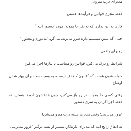
مدیرای درب مترویی:
فقط مجری قوانین و فرآیندها هستن.
کاری به این ندارن که یه نفر جا بمونه، چون “دستور اینه!”
حتی اگه ببینن سیستم داره ضرر می‌زنه، می‌گن: “مامورم و معذور!”
رهبرای واقعی:
شرایط رو درک می‌کنن، قوانین رو متناسب با نیازها اجرا می‌کنن.
حواسشون هست که “قانون”، هدف نیست، یه وسیله‌ست برای بهتر شدن
اوضاع.
وقتی کسی جا بمونه، در رو باز می‌کنن، چون هدفشون آدم‌ها هستن، نه
فقط اجرا کردن یه سری دستور.
غرور مدیریتی؛ وقتی مدیرها شبیه درب مترو می‌شن!
یه اتفاق رایج اینه که مدیرای تازه‌کار، بیشتر از بقیه درگیر “غرور مدیریتی”