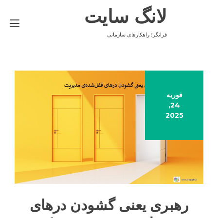
Ski
لانگ سایت
t
gle
conten
ion
فرانگر؛ راهکارهای سازمانی
فوریه
24,
2025
رهبری یعنی گشودن درهای