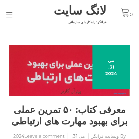
Ski
لانگ سایت
t
gle
conten
0
ion
فرانگر؛ راهکارهای سازمانی
می
31,
2024
معرفی کتاب: ۵۰ تمرین عملی
برای بهبود مهارت های ارتباطی
on
By
وبسایت فرانگر
می 31, 2024
Leave a comment