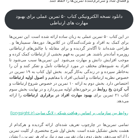
و فضاي شاد و سرگرم‌كننده تمرين‌ها را حفظ كنند.
دانلود نسخه الکترونیکی کتاب ۵۰ تمرین عملی برای بهبود
مهارت های ارتباطی
در این کتاب ۵۰ تمرین عملی به زبان ساده ارائه شده است. این تمرین‌ها
برای کمک به افراد و شرکت‌کنندگان در کلاس‌ها، دوره‌ها، سمینارها و…
طراحی شده‌اند تا آگاه‌تر گردیده و برای مقابله با چالش‌های ارتباطاتی
روزمره آماده‌تر باشند. هر تمرین به فهم بخشی از ارتباطات کمک کرده و
موجب افزایش دانش و مهارت می‌شود. این تمرین‌ها سبب می‌شود تا
افراد به شیوه‌های مختلف در مورد ارتباطات تأمل و تفکر کنند و آن را
به‌خاطر سپرده و در زندگی به‌کار گیرند. بخش اول کتاب به ۱۹ تمرین در
خصوص نظریه ارتباطات و آشنایی افراد با مفاهیم و
اصول اولیه ارتباطات
اختصاص دارد. بخش دوم به ارائه ۱۰ تمرین در خصوص شروع ارتباطات و
آب کردن یخ روابط
در برخوردهای اولیه می‌پردازد و در نهایت بخش سوم
کتاب ۲۱ تمرین برای
بهبود مهارت افراد در برقراری ارتباطات
را ارائه
می‌دهد.
روابط بین سازمانی بر اساس رهیافت شبکه – لانگ سایت (longsight.ir)
تمامی تمرین‌ها در چارچوب تعریف شده‌ای ارائه گردیده و هرکدام از
هشت بخش تشکیل شده است. بخش اول شرح مختصری از کلیت تمرین
را ارائه می‌دهد، بخش دوم زمان تقریبی مورد نیاز برای هر تمرین را نشان