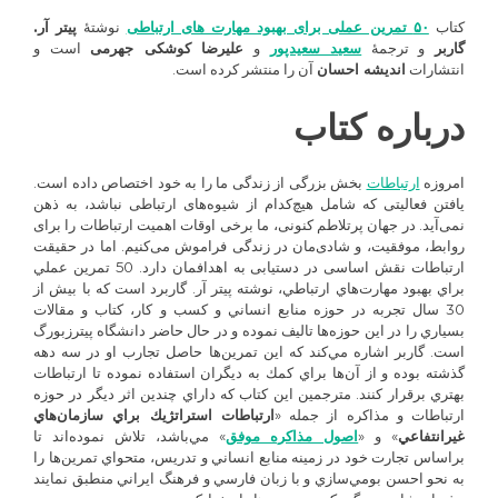
معرفی
کتاب
۵۰ تمرین عملی برای بهبود مهارت های ارتباطی
نوشتهٔ
پیتر آر.
کتاب:
گاربر
و ترجمهٔ
سعید سعیدپور
و
علیرضا کوشکی جهرمی
است و
۵۰
انتشارات
اندیشه احسان
آن را منتشر کرده است.
تمرین
عملی
درباره کتاب
برای
بهبود
مهارت
امروزه
ارتباطات
بخش بزرگی از زندگی ما را به خود اختصاص داده است.
های
یافتن فعالیتی که شامل هیچ‌کدام از شیوه‌های ارتباطی نباشد، به ذهن
ارتباطی
نمی‌آید. در جهان پرتلاطم کنونی، ما برخی اوقات اهمیت ارتباطات را برای
روابط، موفقیت، و شادی‌مان در زندگی فراموش می‌کنیم. اما در حقیقت
ارتباطات نقش اساسی در دستیابی به اهدافمان دارد. 50 تمرين عملي
براي بهبود مهارت‌هاي ارتباطي، نوشته پيتر آر. گاربرد است كه با بيش از
30 سال تجربه در حوزه منابع انساني و كسب و كار، كتاب و مقالات
بسياري را در اين حوزه‌ها تاليف نموده و در حال حاضر دانشگاه پيترزبورگ
است. گاربر اشاره مي‌كند كه اين تمرين‌ها حاصل تجارب او در سه دهه
گذشته بوده و از آن‌ها براي كمك به ديگران استفاده نموده تا ارتباطات
بهتري برقرار كنند. مترجمين اين كتاب كه داراي چندين اثر ديگر در حوزه
ارتباطات و مذاكره از جمله «
ارتباطات استراتژيك براي سازمان‌هاي
غيرانتفاعي
» و «
اصول مذاكره موفق
» مي‌باشد، تلاش نموده‌اند تا
براساس تجارت خود در زمينه منابع انساني و تدريس، متحواي تمرين‌ها را
به نحو احسن بومي‌سازي و با زبان فارسي و فرهنگ ايراني منطبق نمايند