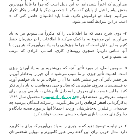
می‌آوریم که اخیراً شنیده‌ایم. به این دلیل است که چرا ما غالباً مهم‌ترین
بخش پیام را قبل از پایان گفت‌وگو با شخصی دیگر یا ارائه راهکار تکرار
می‌کنیم. جمله «و فراموش نکنید، شما باید اطمینان حاصل کنی که…»
اغلب در این شرایط گفته می‌شود.
۴- دوم، شرح دهید که ما اطلاعاتی را که مکرراً می‌شنویم نیز به یاد
می‌آوریم. این موضوع به ما کمک می‌کند تا اطلاعات را در ذهن‌مان حفظ
کنیم. به این دلیل است که چرا ما چیزهایی را به یاد می‌آوریم که هر روزه با
آنها تماس داریم؛ همچون رویه‌های کاری، اسامی افرادی که مرتب
می‌بینیم، و غیره.
۵- سومین اصل، در مورد تأثیر آنچه که می‌شنویم بر به یاد آوردن چیزی
است. اهمیت تأثیر چیزی بر ما سبب می‌شود تا آن چیز را به‌خاطر آوریم.
هر چقدر تأثیر آن چیز بیشتر باشد، ما آن را طولانی‌تر به یاد خواهیم آورد.
به قسمت‌های معروف فیلم‌هایی که سال و حتی دهه‌هاست به یاد دارید فکر
کنید. ما این قسمت‌های معروف را به دلیل تأثیرشان به یاد می‌آوریم. برای
نمونه، معروفترین صحنه فیلم «
جدایی نادر از سیمین
» محصول سال ۱۳۸۹
به‌کارگردانی
اصغر فرهادی
را در نظر بگیرید. از شرکت‌کنندگان بپرسید چه
صحنه‌ای از فیلم را به‌خاطرشان آوردند. احتمالاً آنها در مورد صحنه دادگاه و
دیالوگ‌های حجت با بازی شهاب حسینی صحبت خواهند کرد.
۶- در نهایت، توضیح دهید که ما چیزی را به یاد می‌آوریم که برای ما کاربرد
دارد. مثال خوبی برای این گفته رمز عبور کامپیوتر و موبایل شخصی‌تان