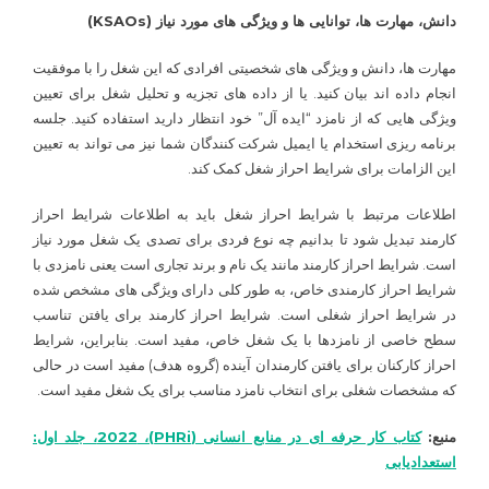
دانش، مهارت ها، توانایی ها و ویژگی های مورد نیاز (
KSAOs
)
مهارت ها، دانش و ویژگی های شخصیتی افرادی که این شغل را با موفقیت
انجام داده اند بیان کنید. یا از داده های تجزیه و تحلیل شغل برای تعیین
ویژگی هایی که از نامزد “ایده آل” خود انتظار دارید استفاده کنید. جلسه
برنامه ریزی استخدام یا ایمیل شرکت کنندگان شما نیز می تواند به تعیین
این الزامات برای شرایط احراز شغل کمک کند.
اطلاعات مرتبط با شرایط احراز شغل باید به اطلاعات شرایط احراز
کارمند تبدیل شود تا بدانیم چه نوع فردی برای تصدی یک شغل مورد نیاز
است. شرایط احراز کارمند مانند یک نام و برند تجاری است یعنی نامزدی با
شرایط احراز کارمندی خاص، به طور کلی دارای ویژگی های مشخص شده
در شرایط احراز شغلی است. شرایط احراز کارمند برای یافتن تناسب
سطح خاصی از نامزدها با یک شغل خاص، مفید است. بنابراین، شرایط
احراز کارکنان برای یافتن کارمندان آینده (گروه هدف) مفید است در حالی
که مشخصات شغلی برای انتخاب نامزد مناسب برای یک شغل مفید است.
منبع:
کتاب کار حرفه ای در منابع انسانی (PHRi)، 2022، جلد اول:
استعدادیابی