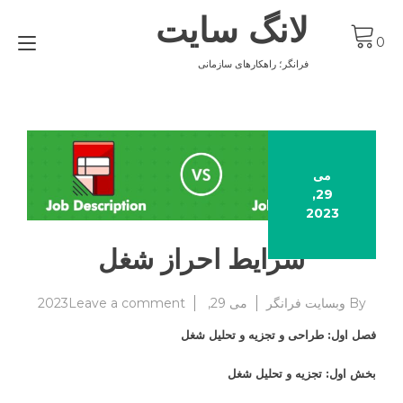
Ski
لانگ سایت
t
gle
conten
0
ion
فرانگر؛ راهکارهای سازمانی
می
29,
2023
شرایط احراز شغل
on
By
وبسایت فرانگر
می 29, 2023
Leave a comment
شرایط
فصل اول: طراحی و تجزیه و تحلیل شغل
احراز
شغل
بخش اول: تجزیه و تحلیل شغل